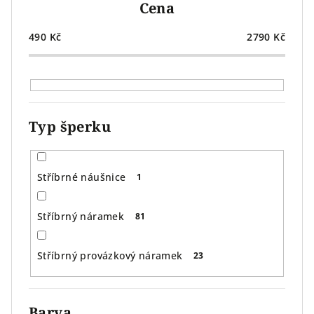
Cena
d
u
490
Kč
2790
Kč
k
t
ů
Typ šperku
Stříbrné náušnice
1
Stříbrný náramek
81
Stříbrný provázkový náramek
23
Barva