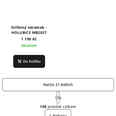
Stříbrný náramek -
HOLUBICE MB2037
1 190 Kč
Skladem
Do košíku
Načíst 21 dalších
S
t
1
6
O
r
108
položek celkem
á
v
n
l
Nahoru