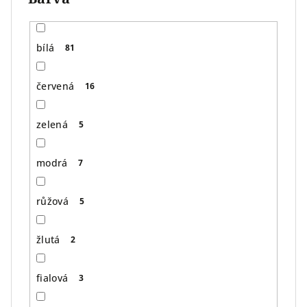
bílá
81
červená
16
zelená
5
modrá
7
růžová
5
žlutá
2
fialová
3