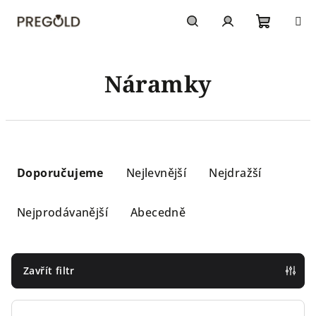
Přejít
na
obsah
Nákupn
Hledat
Přihlášení
Náramky
košík
Ř
a
Doporučujeme
Nejlevnější
Nejdražší
z
e
Nejprodávanější
Abecedně
n
í
p
Zavřít filtr
r
o