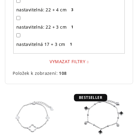
nastavitelná: 22 + 4 cm
3
nastavitelná: 22 + 3 cm
1
nastavitelná 17 + 3 cm
1
VYMAZAT FILTRY
Položek k zobrazení:
108
V
BESTSELLER
ý
p
i
s
p