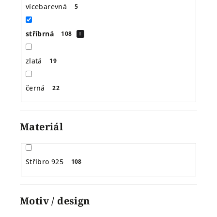
vícebarevná
5
stříbrná
108
zlatá
19
černá
22
Materiál
Stříbro 925
108
Motiv / design