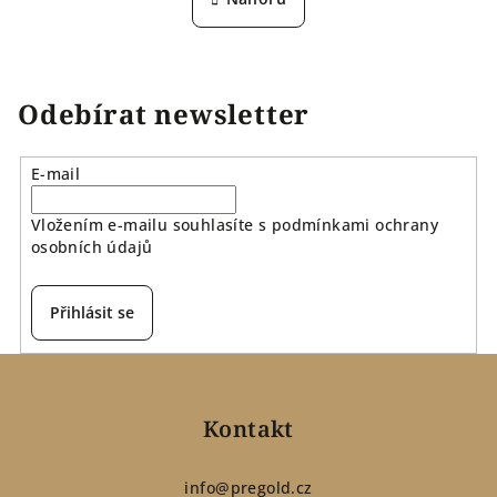
k
á
o
d
v
a
á
n
c
Odebírat newsletter
í
í
p
r
E-mail
v
k
Vložením e-mailu souhlasíte s
podmínkami ochrany
y
osobních údajů
v
ý
Přihlásit se
p
i
Z
s
á
u
p
Kontakt
a
t
info
@
pregold.cz