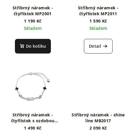
r
Stříbrný náramek -
Stříbrný náramek -
o
čtyřlístek MP2001
čtyřlístek MP2011
d
1 190 Kč
1 590 Kč
Skladem
Skladem
u
k
t
Do košíku
Detail
ů
Stříbrný náramek -
Stříbrný náramek - shine
čtyřlístek s ozdobou
line MB2017
MP2017
1 490 Kč
2 090 Kč