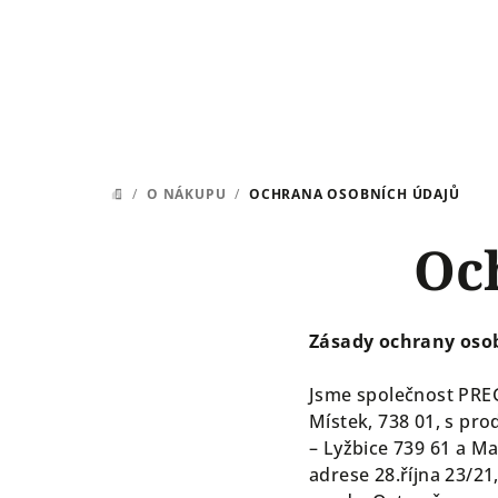
Přejít
na
obsah
/
O NÁKUPU
/
OCHRANA OSOBNÍCH ÚDAJŮ
DOMŮ
Oc
Zásady ochrany oso
Jsme společnost PREGO
Místek, 738 01, s pro
– Lyžbice 739 61 a M
adrese 28.října 23/2