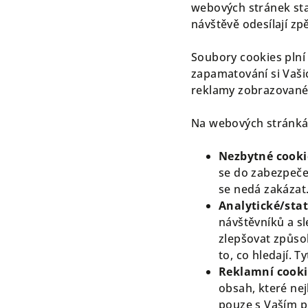
webových stránek sta
návštěvě odesílají z
Soubory cookies plní
zapamatování si Vašic
reklamy zobrazované 
Na webových stránkác
Nezbytné cooki
se do zabezpečen
se nedá zakázat
Analytické/stat
návštěvníků a sl
zlepšovat způsob
to, co hledají.
Reklamní cooki
obsah, které ne
pouze s Vaším 