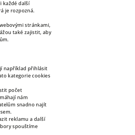
i každé další
rá je rozpozná.
i webovými stránkami,
žou také zajistit, aby
mům.
 například přihlásit
ato kategorie cookies
stit počet
Pomáhají nám
vatelům snadno najít
asem.
zit reklamu a další
oubory spouštíme