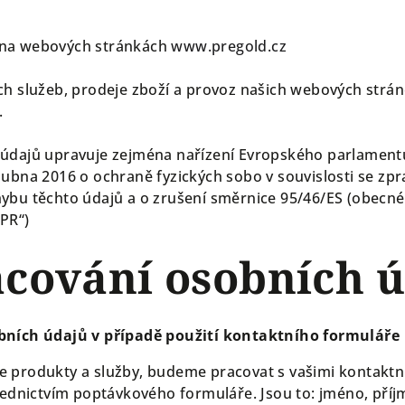
 na webových stránkách
www.pregold.cz
ch služeb, prodeje zboží a provoz našich webových str
.
údajů upravuje zejména nařízení Evropského parlamentu
dubna 2016 o ochraně fyzických sobo v souvislosti se z
ybu těchto údajů a o zrušení směrnice 95/46/ES (obecné
DPR“)
acování osobních 
bních údajů v případě použití kontaktního formuláře
 produkty a služby, budeme pracovat s vašimi kontaktní
řednictvím poptávkového formuláře. Jsou to: jméno, příj