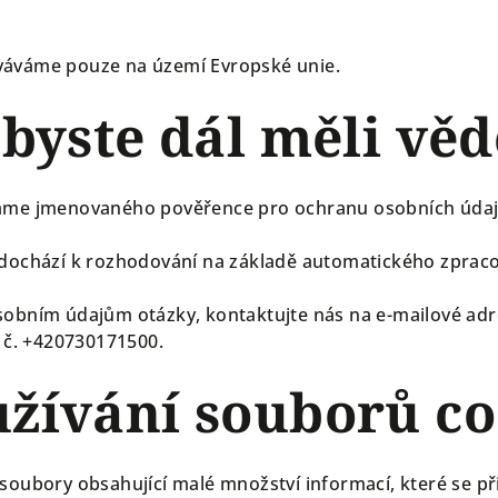
váváme pouze na území Evropské unie.
 byste dál měli věd
máme jmenovaného pověřence pro ochranu osobních údaj
edochází k rozhodování na základě automatického zpracov
sobním údajům otázky, kontaktujte nás na e-mailové ad
. č. +420730171500.
užívání souborů co
soubory obsahující malé množství informací, které se př