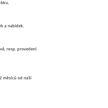
obku.
eb a nabídek.
uvě, resp. provedení
2 měsíců od naší