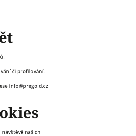
ět
ů.
ání či profilování.
rese
info@pregold.cz
okies
i návštěvě našich