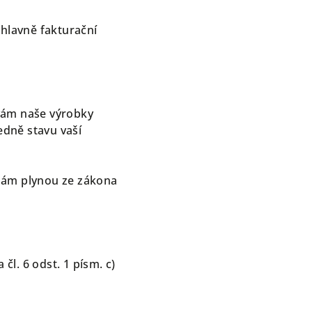
 hlavně fakturační
 vám naše výrobky
edně stavu vaší
 nám plynou ze zákona
čl. 6 odst. 1 písm. c)