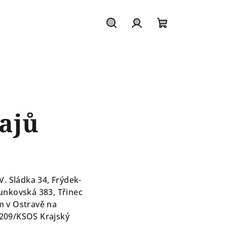
Hledat
Přihlášení
Nákupní
košík
ajů
V. Sládka 34, Frýdek-
lunkovská 383, Třinec
m v Ostravě na
8209/KSOS Krajský