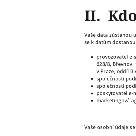
II. Kd
Vaše data zůstanou u 
se k datům dostanou 
provozovatel e-
628/8, Břevnov, 
v Praze, oddíl B
společnosti podí
společnosti podí
poskytovatel e-m
marketingová ag
Vaše osobní údaje se