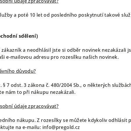
sobní údaje zpracovávat?
služby a poté 10 let od posledního poskytnutí takové sl
chodní sdělení)
 zákazník a neodhlásil jste si odběr novinek nezakázali j
ši e-mailovou adresu pro rozesílku našich novinek.
rávního důvodu?
 § 7 odst. 3 zákona č. 480/2004 Sb., o některých službác
te nám to při nákupu nezakázali.
sobní údaje zpracovávat?
edního nákupu. Z rozesílky se můžete kdykoliv odhlásit 
ktujte na e-mailu: info@pregold.cz