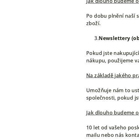
Jak dlouho budeme o
Po dobu plnění naší 
zboží.
3.
Newslettery (ob
Pokud jste nakupující
nákupu, použijeme va
Na základě jakého p
Umožňuje nám to ust.
společnosti, pokud js
Jak dlouho budeme o
10 let od vašeho posl
mailu nebo nás konta