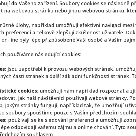
hují do Vašeho zařízení. Soubory cookies se následně př
pět na webovou stránku nebo jinou webovou stránku, kte
 různé úlohy, například umožňují efektivní navigaci mez
h preferencí a celkově zlepšují zkušenost uživatele. Doká
on-line byly lépe přizpůsobené Vaší osobě a Vaším záj
h používáme následující cookies:
es
: jsou zapotřebí k provozu webových stránek, umožňují
ých částí stránek a další základní funkčnosti stránek. T
.
istické cookies
: umožňují nám například rozpoznat a zji
edovat, jak naši návštěvníci používají webové stránky. 
, jakým stránky fungují, například tak, že umožňují uži
 Tyto soubory spouštíme pouze s Vaším předchozím souhl
es:
používají se ke sledování preferencí a umožňují zobra
jlépe odpovídají vašemu zájmu a online chování. Tyto s
předchozím souhlasem.