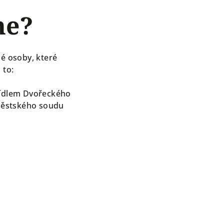
ne?
né osoby, které
 to:
 sídlem Dvořeckého
 Městského soudu