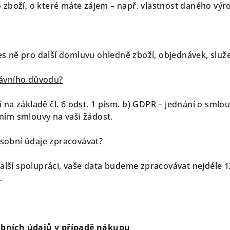
 zboží, o které máte zájem – např. vlastnost daného výr
s ně pro další domluvu ohledně zboží, objednávek, služ
rávního důvodu?
 na základě čl. 6 odst. 1 písm. b) GDPR – jednání o smlo
ním smlouvy na vaši žádost.
sobní údaje zpracovávat?
ší spolupráci, vaše data budeme zpracovávat nejdéle 1
.
obních údajů v případě nákupu