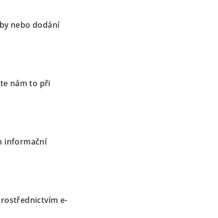
užby nebo dodání
ste nám to při
h informační
prostřednictvím e-