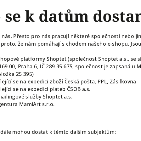
o se k datům dosta
nás. Přesto pro nás pracují některé společnosti nebo ji
proto, že nám pomáhají s chodem našeho e-shopu. Jsou
shopové platformy Shoptet (společnost Shoptet a.s., se
169 00, Praha 6, IČ 289 35 675, společnost je zapsaná u
 vložka 25 395)
lející se na expedici zboží Česká pošta, PPL, Zásilkovna
lející se na expedici plateb ČSOB a.s.
ailingové služby Shoptet a.s.
entura MamiArt s.r.o.
 dále mohou dostat k těmto dalším subjektům: