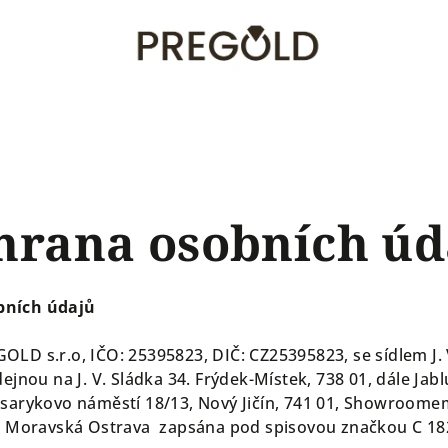
hrana osobních úd
bních údajů
LD s.r.o, IČO: 25395823, DIČ: CZ25395823, se sídlem J. 
dejnou na J. V. Sládka 34. Frýdek-Místek, 738 01, dále Jab
asarykovo náměstí 18/13, Nový Jičín, 741 01, Showroome
1, Moravská Ostrava zapsána pod spisovou značkou C 1