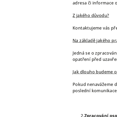
adresa či informace o
Z jakého důvodu?
Kontaktujeme vás pře
Na základě jakého p
Jedná se o zpracování
opatření před uzavře
Jak dlouho budeme o
Pokud nenavážeme dal
poslední komunikace
2.
Zpracování os