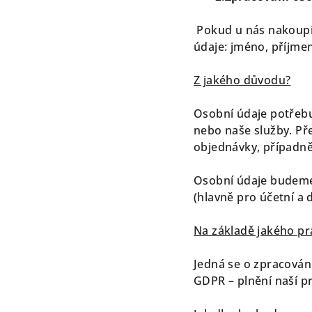
Pokud u nás nakoupít
údaje: jméno, příjmení
Z jakého důvodu?
Osobní údaje potřebu
nebo naše služby. Př
objednávky, případně
Osobní údaje budeme 
(hlavně pro účetní a 
Na základě jakého p
Jedná se o zpracování 
GDPR – plnění naší pr