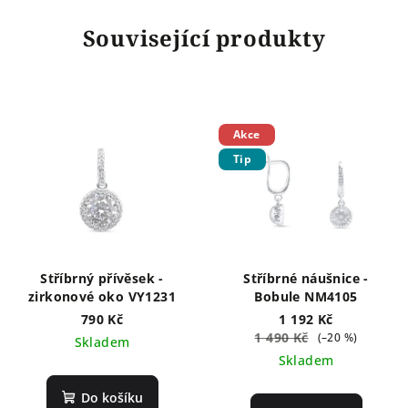
Související produkty
Akce
Tip
Stříbrný přívěsek -
Stříbrné náušnice -
zirkonové oko VY1231
Bobule NM4105
790 Kč
1 192 Kč
1 490 Kč
(–20 %)
Skladem
Skladem
Do košíku