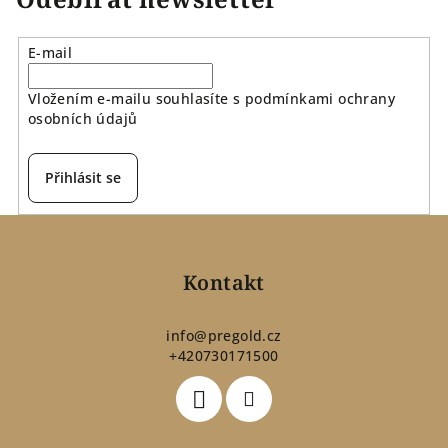
E-mail
Vložením e-mailu souhlasíte s
podmínkami ochrany
osobních údajů
Přihlásit se
Z
á
p
Kontakt
a
t
info
@
pregold.cz
+420730171500
í