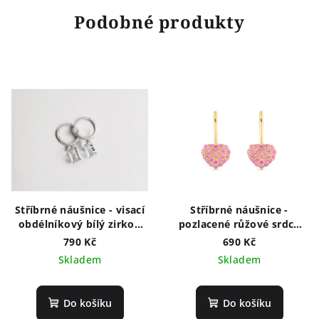
Podobné produkty
Stříbrné náušnice - visací
Stříbrné náušnice -
obdélníkový bílý zirkon
pozlacené růžové srdce
NF4001
NM1032
790 Kč
690 Kč
Skladem
Skladem
Do košíku
Do košíku