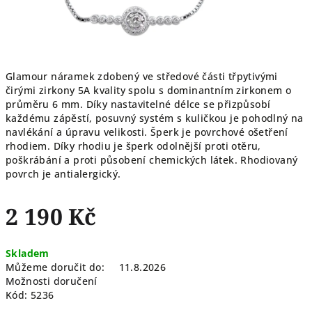
Glamour náramek zdobený ve středové části třpytivými
čirými zirkony 5A kvality spolu s dominantním zirkonem o
průměru 6 mm. Díky nastavitelné délce se přizpůsobí
každému zápěstí, posuvný systém s kuličkou je pohodlný na
navlékání a úpravu velikosti. Šperk je povrchové ošetření
rhodiem. Díky rhodiu je šperk odolnější proti otěru,
poškrábání a proti působení chemických látek. Rhodiovaný
povrch je antialergický.
2 190 Kč
Měrná
Skladem
cena:
Můžeme doručit do:
11.8.2026
Možnosti doručení
Kód:
5236