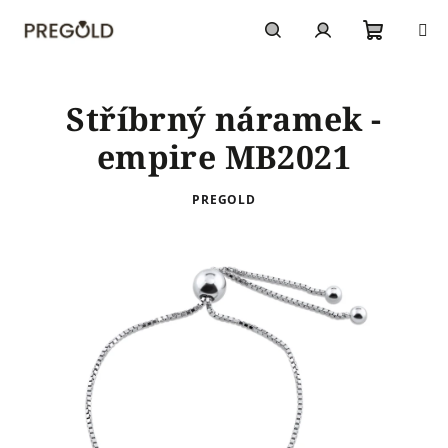
Přejít
na
obsah
Nákupn
Hledat
Přihlášení
Stříbrný náramek -
košík
empire MB2021
PREGOLD