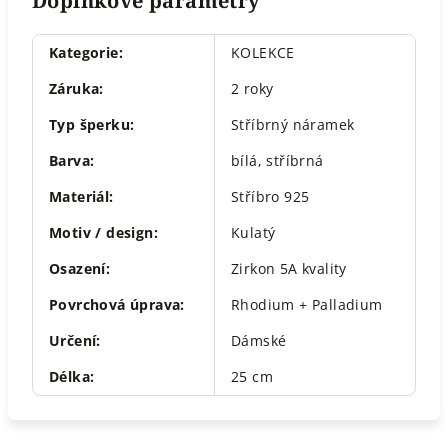
Doplňkové parametry
Kategorie
:
KOLEKCE
Záruka
:
2 roky
Typ šperku
:
Stříbrný náramek
Barva
:
bílá
,
stříbrná
Materiál
:
Stříbro 925
Motiv / design
:
Kulatý
Osazení
:
Zirkon 5A kvality
Povrchová úprava
:
Rhodium + Palladium
Určení
:
Dámské
Délka
:
25 cm