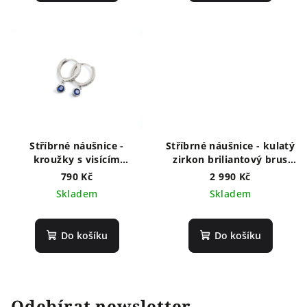
Stříbrné náušnice -
Stříbrné náušnice - kulatý
kroužky s visícím
zirkon briliantový brus
modrým zirkonem
NM4035
790 Kč
2 990 Kč
NF4011
Skladem
Skladem
Do košíku
Do košíku
Odebírat newsletter