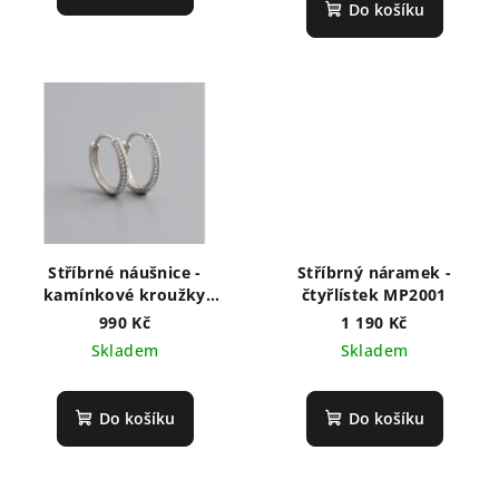
Do košíku
Stříbrné náušnice -
Stříbrný náramek -
kamínkové kroužky
čtyřlístek MP2001
NF8001
990 Kč
1 190 Kč
Skladem
Skladem
Do košíku
Do košíku