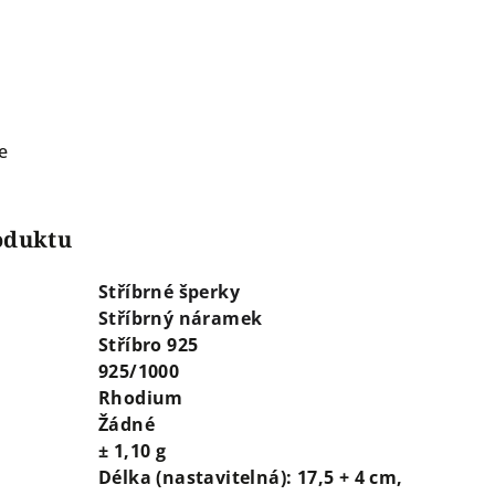
e
roduktu
Stříbrné šperky
Stříbrný náramek
Stříbro 925
925/1000
Rhodium
Žádné
± 1,10 g
Délka (nastavitelná): 17,5