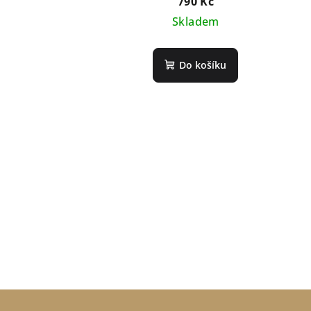
790 Kč
Skladem
Do košíku
Z