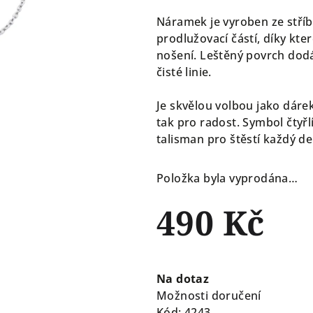
Náramek je vyroben ze stří
prodlužovací částí, díky kt
nošení. Leštěný povrch dodá
čisté linie.
Je skvělou volbou jako dáre
tak pro radost. Symbol čtyř
talisman pro štěstí každý de
Položka byla vyprodána…
490 Kč
Měrná
cena:
Na dotaz
Možnosti doručení
Kód:
4243