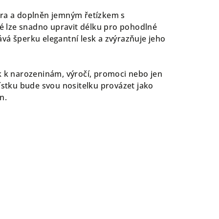
bra a doplněn jemným řetízkem s
eré lze snadno upravit délku pro pohodlné
vá šperku elegantní lesk a zvýrazňuje jeho
k k narozeninám, výročí, promoci nebo jen
lístku bude svou nositelku provázet jako
n.