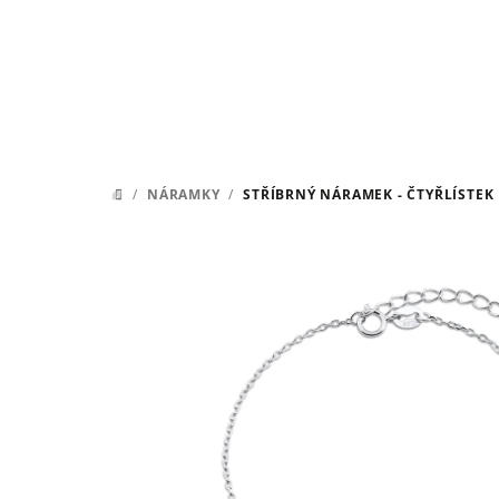
Přejít
na
obsah
/
NÁRAMKY
/
STŘÍBRNÝ NÁRAMEK - ČTYŘLÍSTEK
DOMŮ