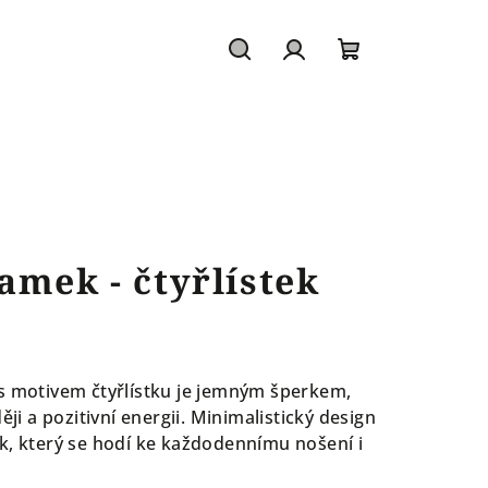
Hledat
Přihlášení
Nákupní
košík
amek - čtyřlístek
s motivem čtyřlístku je jemným šperkem,
ěji a pozitivní energii. Minimalistický design
k, který se hodí ke každodennímu nošení i