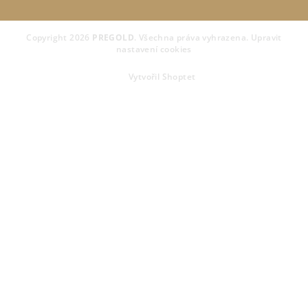
Copyright 2026
PREGOLD
. Všechna práva vyhrazena.
Upravit
nastavení cookies
Vytvořil Shoptet