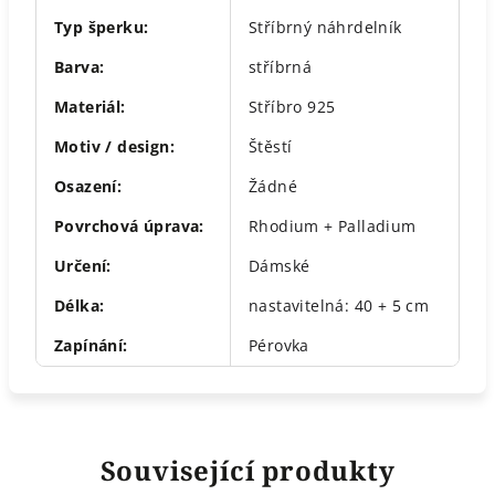
Typ šperku
:
Stříbrný náhrdelník
Barva
:
stříbrná
Materiál
:
Stříbro 925
Motiv / design
:
Štěstí
Osazení
:
Žádné
Povrchová úprava
:
Rhodium + Palladium
Určení
:
Dámské
Délka
:
nastavitelná: 40 + 5 cm
Zapínání
:
Pérovka
Související produkty