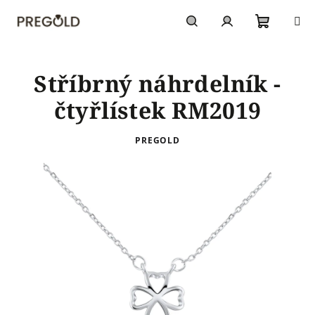
Přejít
na
obsah
Nákupn
Hledat
Přihlášení
Stříbrný náhrdelník -
košík
čtyřlístek RM2019
PREGOLD