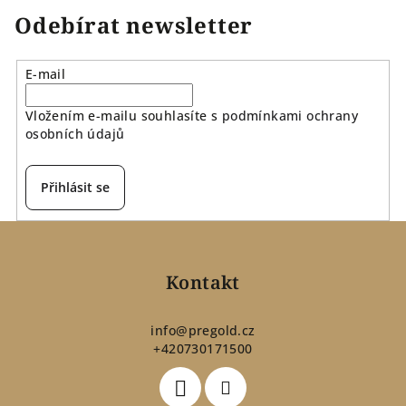
Odebírat newsletter
E-mail
Vložením e-mailu souhlasíte s
podmínkami ochrany
osobních údajů
Přihlásit se
Z
á
p
Kontakt
a
t
info
@
pregold.cz
+420730171500
í