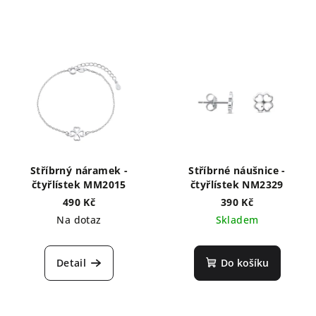
Stříbrný náramek -
Stříbrné náušnice -
čtyřlístek MM2015
čtyřlístek NM2329
490 Kč
390 Kč
Na dotaz
Skladem
Detail
Do košíku