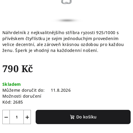
Náhrdelník z nejkvalitnějšího stříbra ryzosti 925/1000 s
přívěskem čtyřlístku je svým jednoduchým provedením
velice decentní, ale zároveň krásnou ozdobou pro každou
ženu. Šperk je vhodný na každodenní nošení.
790 Kč
Měrná
Skladem
cena:
Můžeme doručit do:
11.8.2026
Možnosti doručení
Kód:
2685
−
+
Do košíku