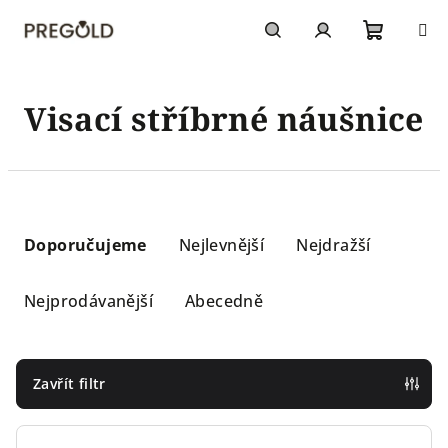
Přejít
na
obsah
Nákupn
Hledat
Přihlášení
Visací stříbrné náušnice
košík
Ř
a
Doporučujeme
Nejlevnější
Nejdražší
z
e
Nejprodávanější
Abecedně
n
í
p
Zavřít filtr
r
o