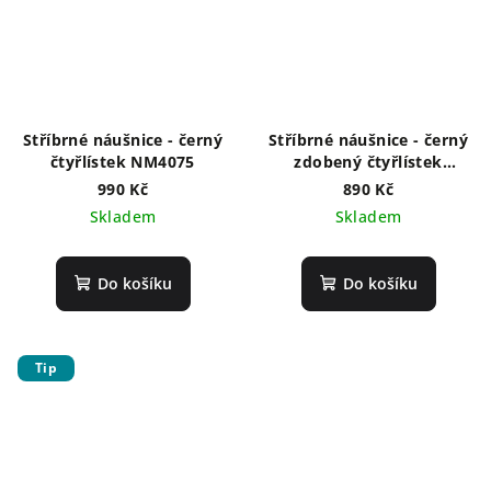
Stříbrné náušnice - černý
Stříbrné náušnice - černý
čtyřlístek NM4075
zdobený čtyřlístek
NM4091
990 Kč
890 Kč
Skladem
Skladem
Do košíku
Do košíku
Tip