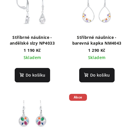
p
i
s
p
r
Stříbrné náušnice -
Stříbrné náušnice -
o
andělské slzy NP4033
barevná kapka NM4043
d
1 190 Kč
1 290 Kč
Skladem
Skladem
u
k
t
Do košíku
Do košíku
ů
Akce