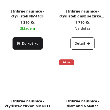
Stříbrné náušnice -
Stříbrné náušnice -
čtyřlístek NM4109
čtyřlístek onyx se zirkony
NM4003
1 290 Kč
1 790 Kč
Skladem
Na dotaz
Do košíku
Detail
Akce
Stříbrné náušnice -
Stříbrné náušnice -
čtyřlístek zirkon NM4033
diamond NM4077