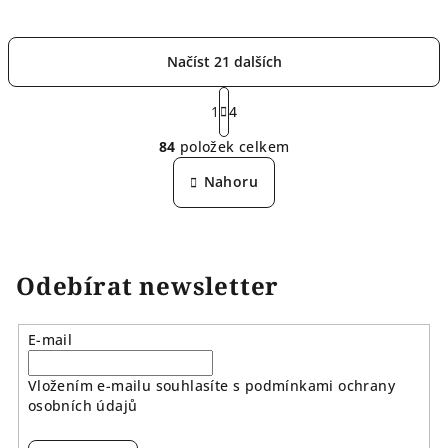
Načíst 21 dalších
S
t
1
4
O
r
84
položek celkem
á
v
n
l
Nahoru
k
á
o
d
v
a
á
n
c
Odebírat newsletter
í
í
p
r
E-mail
v
k
Vložením e-mailu souhlasíte s
podmínkami ochrany
y
osobních údajů
v