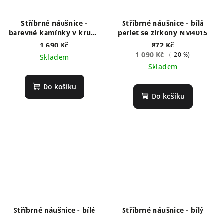
Stříbrné náušnice -
Stříbrné náušnice - bílá
barevné kamínky v kruhu
perleť se zirkony NM4015
NM4079
1 690 Kč
872 Kč
1 090 Kč
(–20 %)
Skladem
Skladem
Do košíku
Do košíku
Stříbrné náušnice - bílé
Stříbrné náušnice - bílý