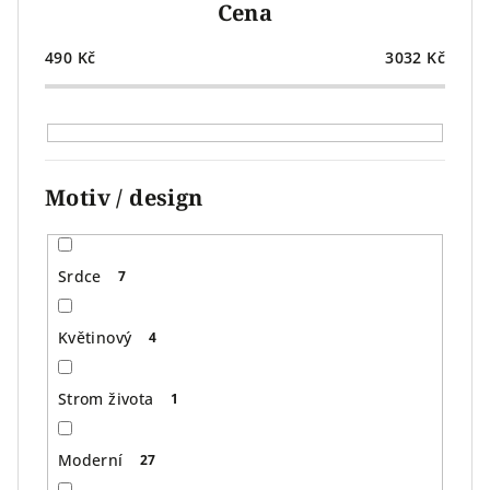
Cena
d
u
490
Kč
3032
Kč
k
t
ů
Motiv / design
Srdce
7
Květinový
4
Strom života
1
Moderní
27