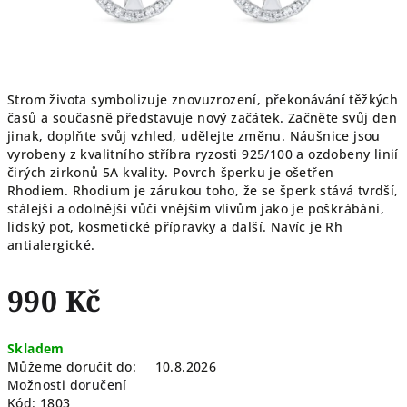
Strom života symbolizuje znovuzrození, překonávání těžkých
časů a současně představuje nový začátek. Začněte svůj den
jinak, doplňte svůj vzhled, udělejte změnu. Náušnice jsou
vyrobeny z kvalitního stříbra ryzosti 925/100 a ozdobeny linií
čirých zirkonů 5A kvality.
Povrch šperku je ošetřen
Rhodiem. Rhodium je zárukou toho, že se šperk stává tvrdší,
stálejší a odolnější vůči vnějším vlivům jako je poškrábání,
lidský pot, kosmetické přípravky a další. Navíc je Rh
antialergické.
990 Kč
Měrná
Skladem
cena:
Můžeme doručit do:
10.8.2026
Možnosti doručení
Kód:
1803