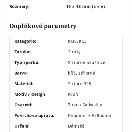
Rozměry:
10 x 18 mm (š x v)
Doplňkové parametry
Kategorie
:
KOLEKCE
Záruka
:
2 roky
Typ šperku
:
Stříbrné náušnice
Barva
:
bílá
,
stříbrná
Materiál
:
Stříbro 925
Motiv / design
:
Kruh
Osazení
:
Zirkon 5A kvality
Povrchová úprava
:
Rhodium + Palladium
Určení
:
Dámské