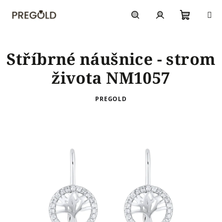
Přejít
na
obsah
Nákupn
Hledat
Přihlášení
Stříbrné náušnice - strom
košík
života NM1057
PREGOLD