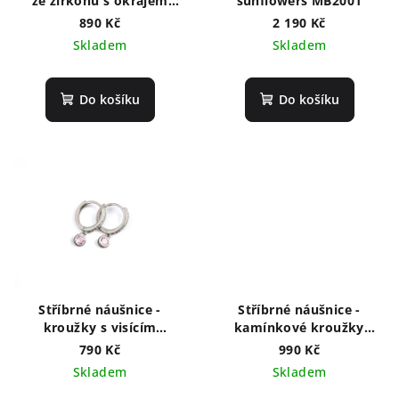
ze zirkonů s okrajem
sunflowers MB2001
NM2021
890 Kč
2 190 Kč
Skladem
Skladem
Do košíku
Do košíku
Stříbrné náušnice -
Stříbrné náušnice -
kroužky s visícím
kamínkové kroužky
růžovým zirkonem
NF8001
790 Kč
990 Kč
NF4009
Skladem
Skladem