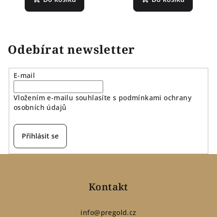
Odebírat newsletter
E-mail
Vložením e-mailu souhlasíte s
podmínkami ochrany
osobních údajů
Přihlásit se
Z
á
p
Kontakt
a
t
info
@
pregold.cz