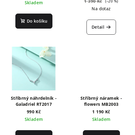
1 390 Kč
(–20 %)
Skladem
Na dotaz
Do košíku
Detail
Stříbrný náhrdelník -
Stříbrný náramek -
Galadriel RT2017
flowers MB2003
990 Kč
1 190 Kč
Skladem
Skladem