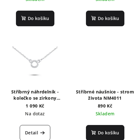
Do košíku
Do košíku
Stříbrný náhrdelník -
Stříbrné náušnice - strom
kolečko se zirkony
života NM4011
RM2029
1 090 Kč
890 Kč
Na dotaz
Skladem
Detail
Do košíku