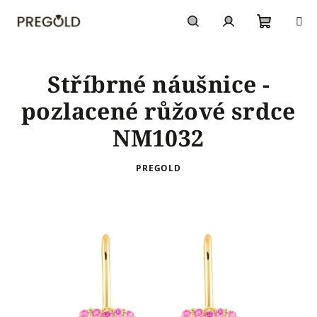
Přejít
na
obsah
Nákupn
Hledat
Přihlášení
Stříbrné náušnice -
košík
pozlacené růžové srdce
NM1032
PREGOLD