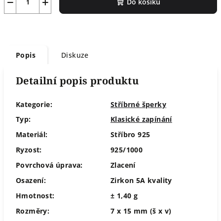
−
+
Do košíku
Popis
Diskuze
Detailní popis produktu
Kategorie:
Stříbrné šperky
Typ:
Klasické zapínání
Materiál:
Stříbro 925
Ryzost:
925/1000
Povrchová úprava:
Zlacení
Osazení:
Zirkon 5A kvality
Hmotnost:
± 1,40 g
Rozměry:
7 x 15 mm (š x v)