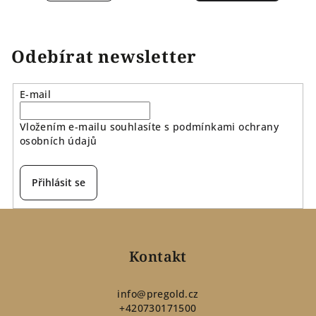
Odebírat newsletter
E-mail
Vložením e-mailu souhlasíte s
podmínkami ochrany
osobních údajů
Přihlásit se
Z
á
p
Kontakt
a
t
info
@
pregold.cz
+420730171500