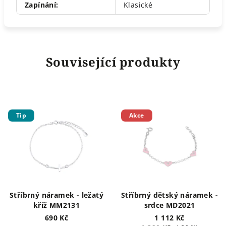
Zapínání
:
Klasické
Související produkty
Tip
Akce
Stříbrný náramek - ležatý
Stříbrný dětský náramek -
kříž MM2131
srdce MD2021
690 Kč
1 112 Kč