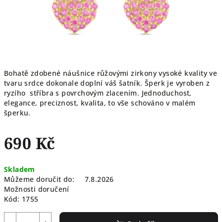
Bohatě zdobené náušnice růžovými zirkony vysoké kvality ve
tvaru srdce dokonale doplní váš šatník.
Šperk je vyroben z
ryzího stříbra s povrchovým zlacením. Jednoduchost,
elegance, preciznost, kvalita, to vše schováno v malém
šperku.
690 Kč
Měrná
Skladem
cena:
Můžeme doručit do:
7.8.2026
Možnosti doručení
Kód:
1755