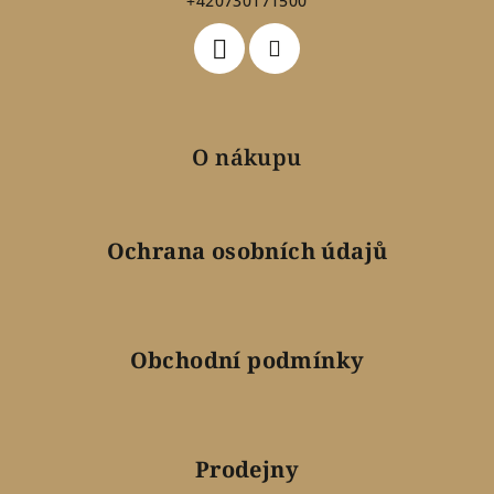
+420730171500
í
O nákupu
Ochrana osobních údajů
Obchodní podmínky
Prodejny