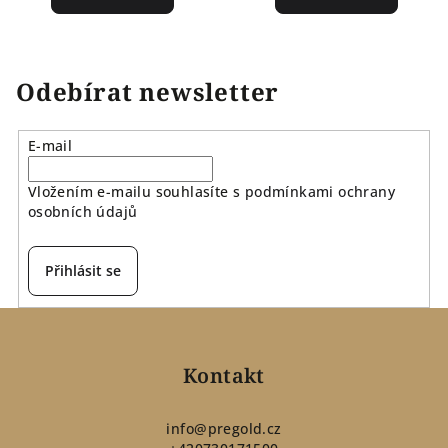
Odebírat newsletter
E-mail
Vložením e-mailu souhlasíte s
podmínkami ochrany
osobních údajů
Přihlásit se
Z
á
p
Kontakt
a
t
info
@
pregold.cz