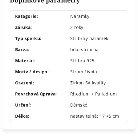
Doplňkové parametry
Kategorie
:
Náramky
Záruka
:
2 roky
Typ šperku
:
Stříbrný náramek
Barva
:
bílá
,
stříbrná
Materiál
:
Stříbro 925
Motiv / design
:
Strom života
Osazení
:
Zirkon 5A kvality
Povrchová úprava
:
Rhodium + Palladium
Určení
:
Dámské
Délka
:
nastavitelná: 17 +5 cm