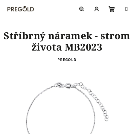
Přejít
na
obsah
Nákupn
Hledat
Přihlášení
Stříbrný náramek - strom
košík
života MB2023
PREGOLD