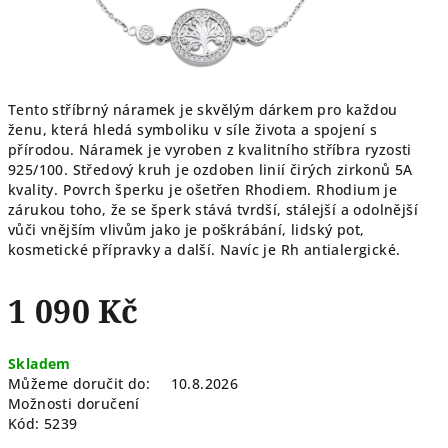
Tento stříbrný náramek je skvělým dárkem pro každou
ženu, která hledá symboliku v síle života a spojení s
přírodou. Náramek je vyroben z kvalitního stříbra ryzosti
925/100. Středový kruh je ozdoben linií čirých zirkonů 5A
kvality.
Povrch šperku je ošetřen Rhodiem. Rhodium je
zárukou toho, že se šperk stává tvrdší, stálejší a odolnější
vůči vnějším vlivům jako je poškrábání, lidský pot,
kosmetické přípravky a další. Navíc je Rh antialergické.
1 090 Kč
Měrná
Skladem
cena:
Můžeme doručit do:
10.8.2026
Možnosti doručení
Kód:
5239