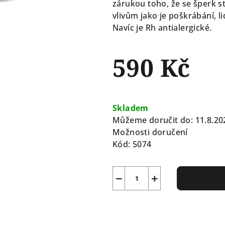
zárukou toho, že se šperk stá
vlivům jako je poškrábání, l
Navíc je Rh antialergické.
590 Kč
Měrná
cena:
Skladem
Můžeme doručit do:
11.8.20
Možnosti doručení
Kód:
5074
−
+