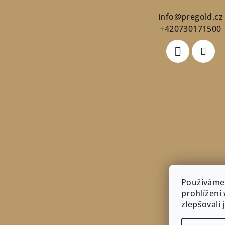
a
info
@
pregold.cz
t
+420730171500
í
Používáme
prohlížení
zlepšovali
10% Na první nákup