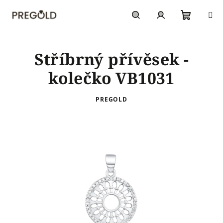
Přejít
na
obsah
Nákupn
Hledat
Přihlášení
Stříbrný přívěsek -
košík
kolečko VB1031
PREGOLD