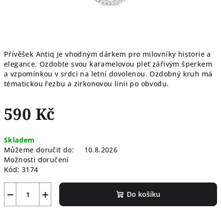
Přívěšek Antiq je vhodným dárkem pro milovníky historie a
elegance. Ozdobte svou karamelovou pleť zářivým šperkem
a vzpomínkou v srdci na letní dovolenou. Ozdobný kruh má
tématickou řezbu a zirkonovou linii po obvodu.
590 Kč
Měrná
Skladem
cena:
Můžeme doručit do:
10.8.2026
Možnosti doručení
Kód:
3174
−
+
Do košíku