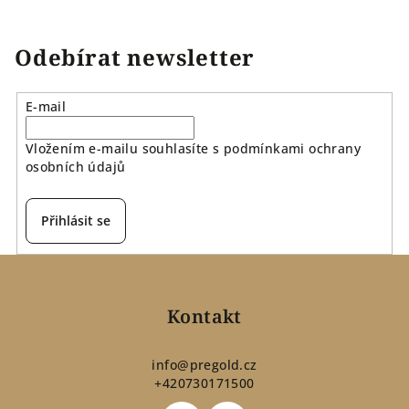
Odebírat newsletter
E-mail
Vložením e-mailu souhlasíte s
podmínkami ochrany
osobních údajů
Přihlásit se
Z
á
p
Kontakt
a
t
info
@
pregold.cz
+420730171500
í