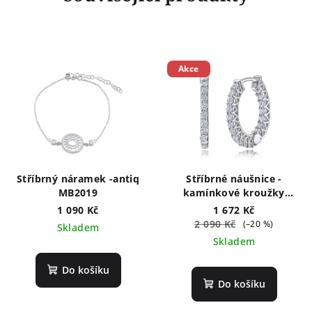
Akce
Stříbrný náramek -antiq
Stříbrné náušnice -
MB2019
kamínkové kroužky
NT8001
1 090 Kč
1 672 Kč
2 090 Kč
(–20 %)
Skladem
Skladem
Do košíku
Do košíku