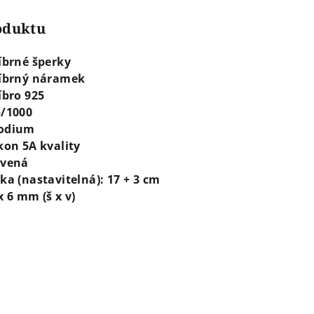
roduktu
íbrné šperky
říbrný náramek
íbro 925
5/1000
odium
kon 5A kvality
rvená
ka (nastavitelná): 17 + 3 cm
x 6 mm (š x v)