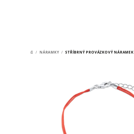
Přejít
na
obsah
/
NÁRAMKY
/
STŘÍBRNÝ PROVÁZKOVÝ NÁRAMEK
DOMŮ