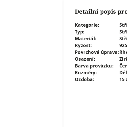
Detailní popis p
Kategorie:
Stř
Typ:
St
Materiál:
Stř
Ryzost:
92
Povrchová úprava:
Rh
Osazení:
Zir
Barva provázku:
Če
Rozměry:
Dél
Ozdoba:
15 