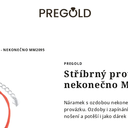
 - NEKONEČNO MM2095
PREGOLD
Stříbrný pr
nekonečno 
Náramek s ozdobou nekonečn
provázku. Ozdoby i zapínání
nošení a potěší i jako dárek