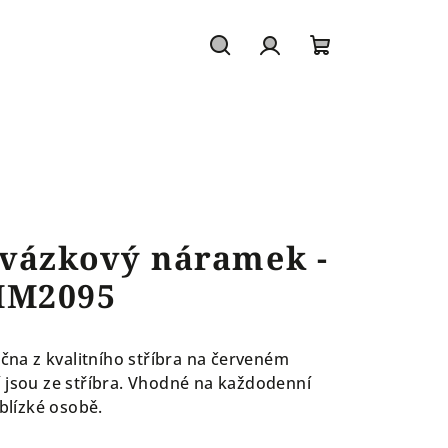
Hledat
Přihlášení
Nákupní
košík
ovázkový náramek -
MM2095
a z kvalitního stříbra na červeném
 jsou ze stříbra. Vhodné na každodenní
 blízké osobě.