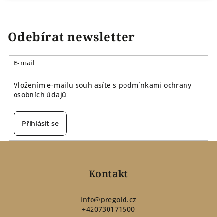
Odebírat newsletter
E-mail
Vložením e-mailu souhlasíte s
podmínkami ochrany
osobních údajů
Přihlásit se
Z
á
p
Kontakt
a
t
info
@
pregold.cz
+420730171500
í