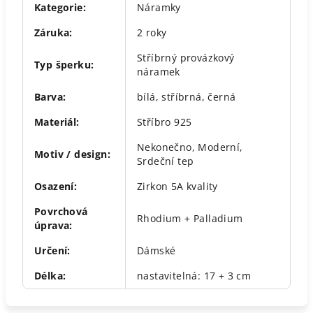
Kategorie
:
Náramky
Záruka
:
2 roky
Stříbrný provázkový
Typ šperku
:
náramek
Barva
:
bílá
,
stříbrná
,
černá
Materiál
:
Stříbro 925
Nekonečno
,
Moderní
,
Motiv / design
:
Srdeční tep
Osazení
:
Zirkon 5A kvality
Povrchová
Rhodium + Palladium
úprava
:
Určení
:
Dámské
Délka
:
nastavitelná: 17 + 3 cm