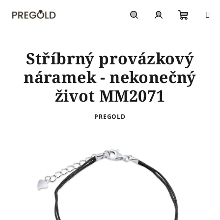
Přejít
na
obsah
Nákupn
Hledat
Přihlášení
Stříbrný provázkový
košík
náramek - nekonečný
život MM2071
PREGOLD