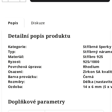
Popis
Diskuze
Detailní popis produktu
Kategorie:
Stříbrné šperky
Typ:
Stříbrný náram
Materiál:
Stříbro 925
Ryzost:
925/1000
Povrchová úprava:
Rhodium
Osazení:
Zirkon 5A kvali
Barva provázku:
Černá
Rozměry:
Délka (nastavite
Ozdoba:
14 x 6 mm (š x 
Doplňkové parametry