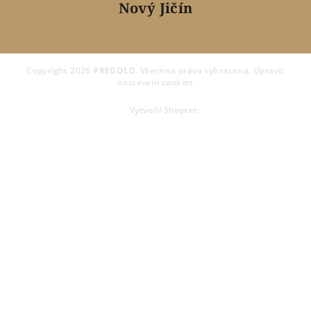
Nový Jičín
Copyright 2026
PREGOLD
. Všechna práva vyhrazena.
Upravit
nastavení cookies
Vytvořil Shoptet