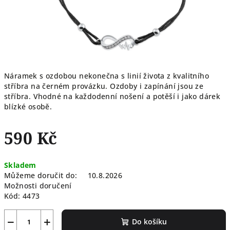
Náramek s ozdobou nekonečna s linií života z kvalitního
stříbra na černém provázku. Ozdoby i zapínání jsou ze
stříbra. Vhodné na každodenní nošení a potěší i jako dárek
blízké osobě.
590 Kč
Měrná
Skladem
cena:
Můžeme doručit do:
10.8.2026
Možnosti doručení
Kód:
4473
−
+
Do košíku