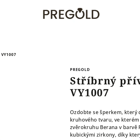
 VY1007
PREGOLD
Stříbrný pří
VY1007
Ozdobte se šperkem, který d
kruhového tvaru, ve kterém
zvěrokruhu Berana v barvě 
kubickými zirkony, díky kte