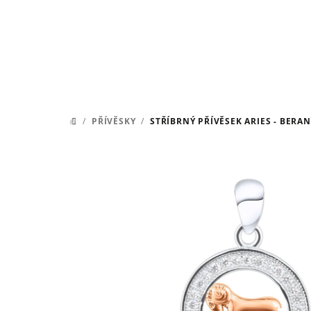
Přejít
na
obsah
/
PŘÍVĚSKY
/
STŘÍBRNÝ PŘÍVĚSEK ARIES - BERAN
DOMŮ