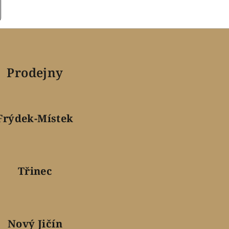
Prodejny
Frýdek-Místek
Třinec
Nový Jičín