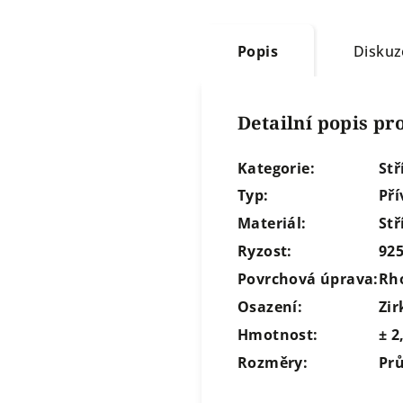
Popis
Diskuz
Detailní popis p
Kategorie:
Stř
Typ:
Pří
Materiál:
Stř
Ryzost:
92
Povrchová úprava:
Rh
Osazení:
Zir
Hmotnost:
± 2
Rozměry:
Pr