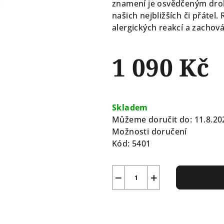
znamení je osvědčeným dr
našich nejbližších či přátel
alergických reakcí a zachov
1 090 Kč
Měrná
cena:
Skladem
Můžeme doručit do:
11.8.20
Možnosti doručení
Kód:
5401
−
+