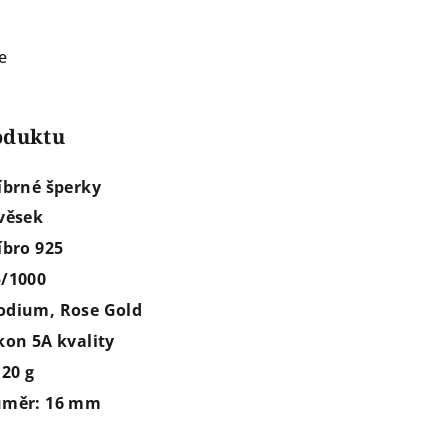
e
roduktu
íbrné šperky
věsek
íbro 925
5/1000
odium, Rose Gold
kon 5A kvality
,20 g
ůměr: 16 mm