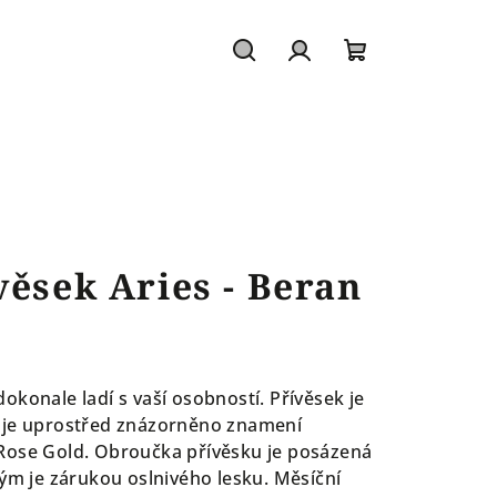
Hledat
Přihlášení
Nákupní
košík
věsek Aries - Beran
okonale ladí s vaší osobností.
Přívěsek je
 je uprostřed znázorněno znamení
Rose Gold. Obroučka přívěsku je posázená
rým je zárukou oslnivého lesku. Měsíční