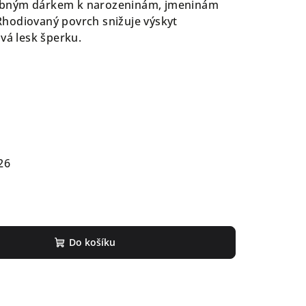
obným dárkem k narozeninám, jmeninám
. Rhodiovaný povrch snižuje výskyt
ává lesk šperku.
26
Do košíku