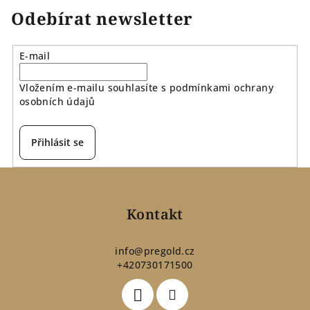
Odebírat newsletter
E-mail
Vložením e-mailu souhlasíte s
podmínkami ochrany
osobních údajů
Přihlásit se
Z
á
p
Kontakt
a
t
info
@
pregold.cz
+420730171500
í