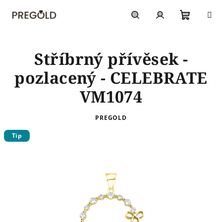
Přejít
na
obsah
Nákupn
Hledat
Přihlášení
Stříbrný přívěsek -
košík
pozlacený - CELEBRATE
VM1074
PREGOLD
Tip