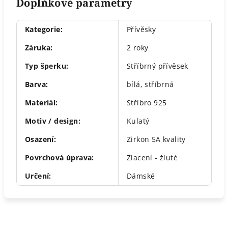
Doplňkové parametry
Kategorie
:
Přívěsky
Záruka
:
2 roky
Typ šperku
:
Stříbrný přívěsek
Barva
:
bílá
,
stříbrná
Materiál
:
Stříbro 925
Motiv / design
:
Kulatý
Osazení
:
Zirkon 5A kvality
Povrchová úprava
:
Zlacení - žluté
Určení
:
Dámské