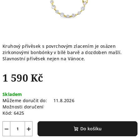
Kruhový přívěsek s povrchovým zlacením je osázen
zirkonovými bonbónky v bílé barvě a dozdoben mašlí.
Slavnostní přívěsek nejen na Vánoce.
1 590 Kč
Měrná
Skladem
cena:
Můžeme doručit do:
11.8.2026
Možnosti doručení
Kód:
6425
−
+
Do košíku