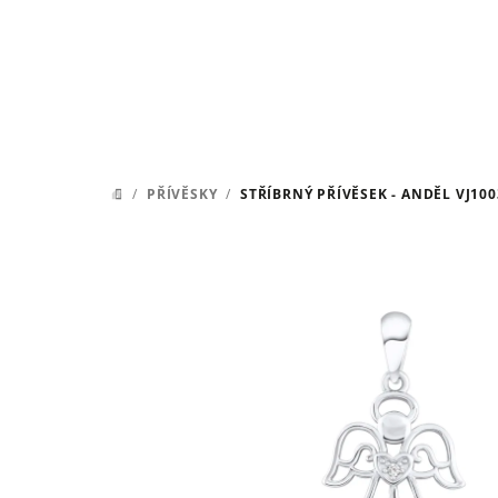
Přejít
na
obsah
/
PŘÍVĚSKY
/
STŘÍBRNÝ PŘÍVĚSEK - ANDĚL VJ100
DOMŮ