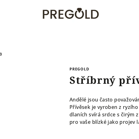
3
PREGOLD
Stříbrný pří
Andělé jsou často považováni
Přívěsek je vyroben z ryzího
dlaních svírá srdce s čirým
pro vaše blízké jako projev 