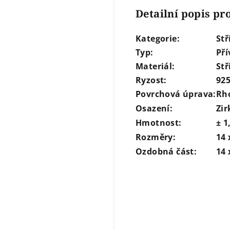
Detailní popis p
Kategorie:
Stř
Typ:
Pří
Materiál:
Stř
Ryzost:
92
Povrchová úprava:
Rh
Osazení:
Zir
Hmotnost:
± 1
Rozměry:
14
Ozdobná část:
14 