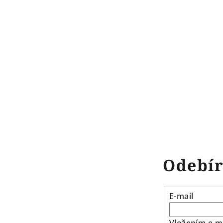
Odebír
E-mail
Vložením e-ma