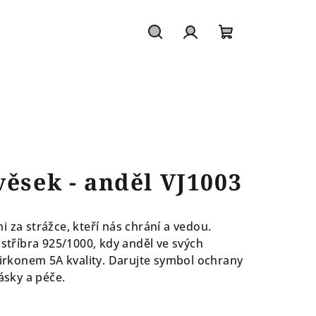
Hledat
Přihlášení
Nákupní
košík
věsek - anděl VJ1003
 za strážce, kteří nás chrání a vedou.
 stříbra 925/1000, kdy anděl ve svých
 zirkonem 5A kvality. Darujte symbol ochrany
lásky a péče.