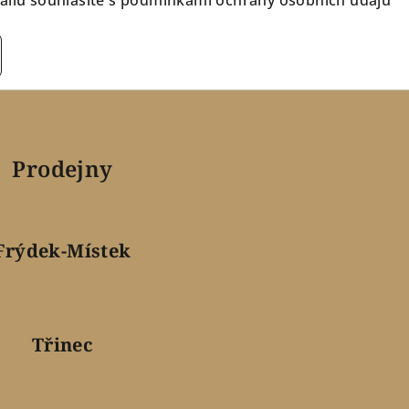
Prodejny
Frýdek-Místek
Třinec