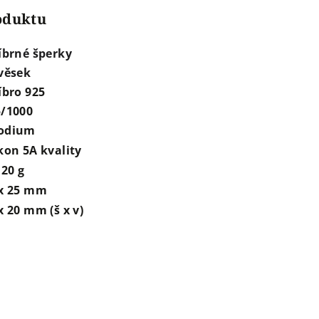
roduktu
íbrné šperky
věsek
íbro 925
5/1000
odium
kon 5A kvality
,20 g
 x 25 mm
x 20 mm (š x v)