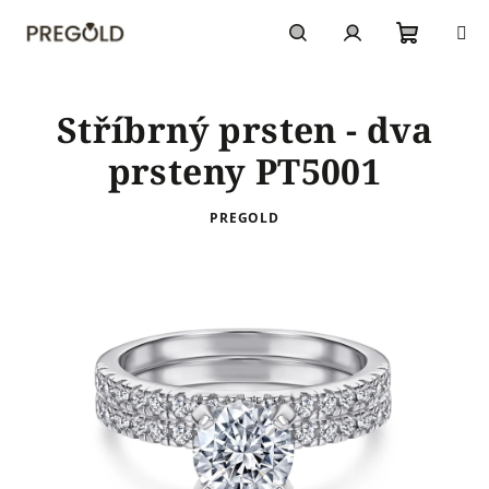
Přejít
na
obsah
Nákupn
Hledat
Přihlášení
Stříbrný prsten - dva
košík
prsteny PT5001
PREGOLD