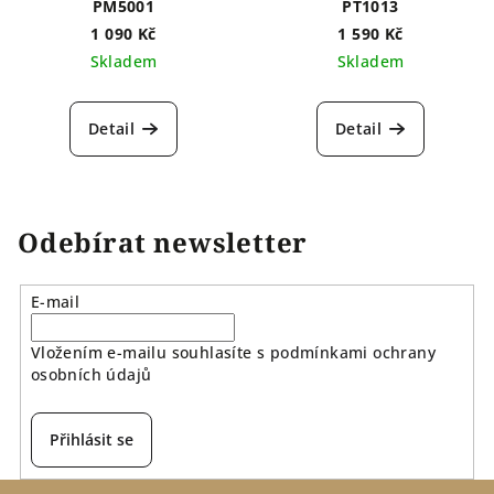
PM5001
PT1013
1 090 Kč
1 590 Kč
Skladem
Skladem
Detail
Detail
Odebírat newsletter
E-mail
Vložením e-mailu souhlasíte s
podmínkami ochrany
osobních údajů
Přihlásit se
Z