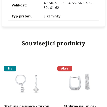
49-50
,
51-52
,
54-55
,
56-57
,
58-
Velikost
:
59
,
61-62
Typ prstenu
:
S kamínky
Související produkty
Tip
Akce
Stříbrné náušnice - zirkon
Stříbrné náušnice -