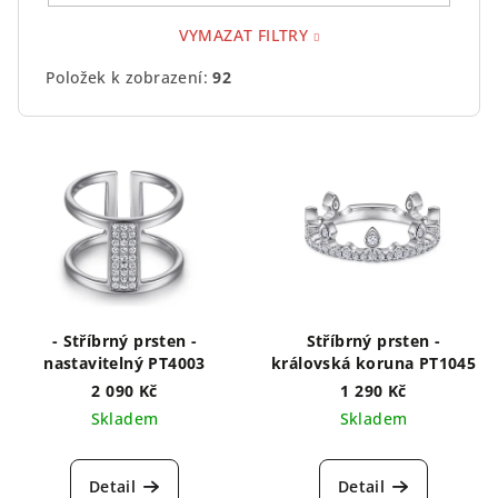
VYMAZAT FILTRY
Položek k zobrazení:
92
V
ý
p
i
s
p
r
- Stříbrný prsten -
Stříbrný prsten -
o
nastavitelný PT4003
královská koruna PT1045
d
2 090 Kč
1 290 Kč
Skladem
Skladem
u
k
t
Detail
Detail