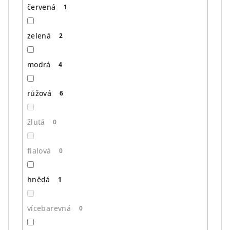
červená
1
zelená
2
modrá
4
růžová
6
žlutá
0
fialová
0
hnědá
1
vícebarevná
0