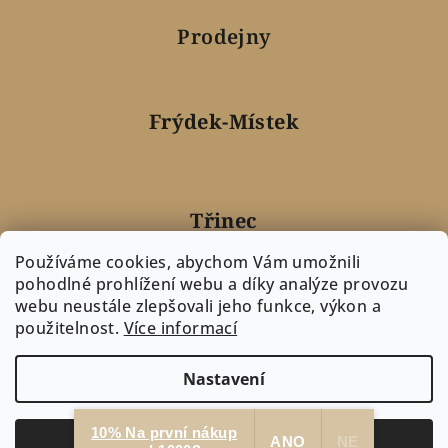
Prodejny
Frýdek-Místek
Třinec
Používáme cookies, abychom Vám umožnili
pohodlné prohlížení webu a díky analýze provozu
webu neustále zlepšovali jeho funkce, výkon a
Nový Jičín
použitelnost.
Více informací
Nastavení
Copyright 2026
PREGOLD
. Všechna práva vyhrazena.
Upravit
nastavení cookies
10% Na první nákup
Souhlasím
ANO
NE