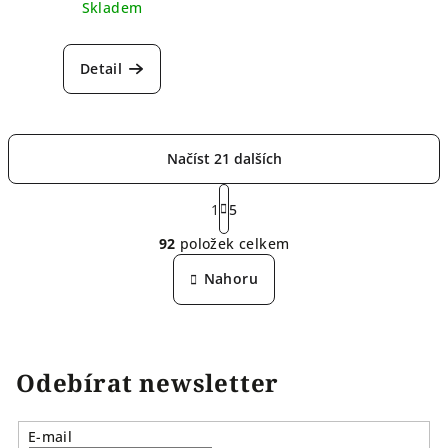
Skladem
Detail
Načíst 21 dalších
S
t
1
5
O
r
92
položek celkem
á
v
n
l
Nahoru
k
á
o
d
v
a
á
n
c
Odebírat newsletter
í
í
p
r
E-mail