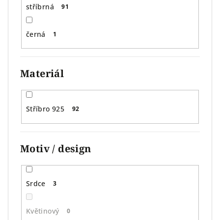
stříbrná
91
černá
1
Materiál
Stříbro 925
92
Motiv / design
Srdce
3
Květinový
0