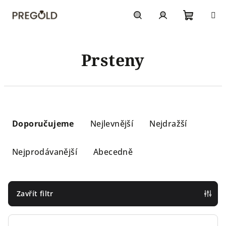
Přejít
na
obsah
Nákupn
Hledat
Přihlášení
Prsteny
košík
Ř
a
Doporučujeme
Nejlevnější
Nejdražší
z
e
Nejprodávanější
Abecedně
n
í
p
Zavřít filtr
r
o