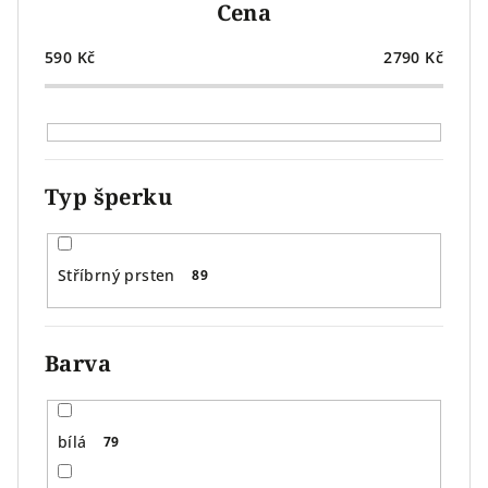
Cena
d
u
590
Kč
2790
Kč
k
t
ů
Typ šperku
Stříbrný prsten
89
Barva
bílá
79