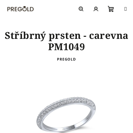
Přejít
na
obsah
Nákupn
Hledat
Přihlášení
Stříbrný prsten - carevna
košík
PM1049
PREGOLD