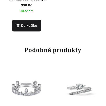
NF8001
990 Kč
Skladem
Do košíku
Podobné produkty