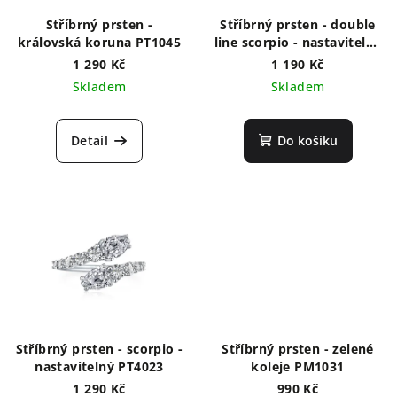
Stříbrný prsten -
Stříbrný prsten - double
královská koruna PT1045
line scorpio - nastavitelný
PT4025
1 290 Kč
1 190 Kč
Skladem
Skladem
Detail
Do košíku
Stříbrný prsten - scorpio -
Stříbrný prsten - zelené
nastavitelný PT4023
koleje PM1031
1 290 Kč
990 Kč