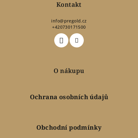
p
Kontakt
a
t
info
@
pregold.cz
+420730171500
í
O nákupu
Ochrana osobních údajů
Obchodní podmínky