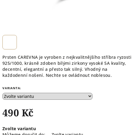
Prsten CAREVNA je vyroben z nejkvalitnějšího stříbra ryzosti
925/1000, krásně zdoben bílými zirkony vysoké 5A kvality,
decentní, elegantní a přesto tak silný. Vhodný na
každodenní nošení. Nechte se ovládnout noblesou.
VARIANTA:
490 Kč
Měrná
Zvolte variantu
cena:
Můžeme doručit do:
Zvolte variantu