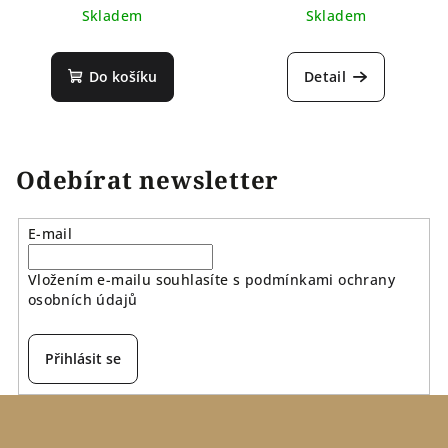
Skladem
Skladem
Do košíku
Detail
Odebírat newsletter
E-mail
Vložením e-mailu souhlasíte s
podmínkami ochrany
osobních údajů
Přihlásit se
Z
á