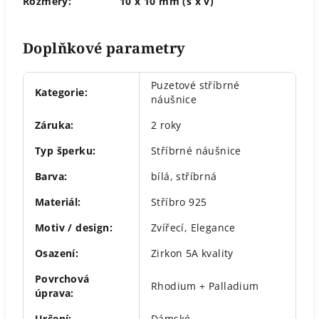
Rozměry:
10 x 10 mm (š x v)
Doplňkové parametry
Puzetové stříbrné
Kategorie
:
náušnice
Záruka
:
2 roky
Typ šperku
:
Stříbrné náušnice
Barva
:
bílá
,
stříbrná
Materiál
:
Stříbro 925
Motiv / design
:
Zvířecí
,
Elegance
Osazení
:
Zirkon 5A kvality
Povrchová
Rhodium + Palladium
úprava
:
Určení
:
Dámské