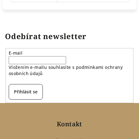
Odebírat newsletter
E-mail
Vložením e-mailu souhlasíte s
podmínkami ochrany
osobních údajů
Přihlásit se
Z
á
p
Kontakt
a