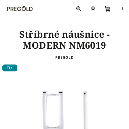
Přejít
na
obsah
Nákupn
Hledat
Přihlášení
Stříbrné náušnice -
košík
MODERN NM6019
PREGOLD
Tip