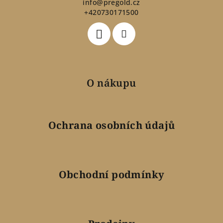
t
info
@
pregold.cz
+420730171500
í
O nákupu
Ochrana osobních údajů
Obchodní podmínky