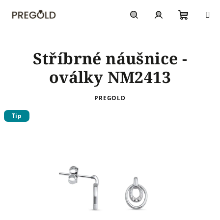
Přejít
na
obsah
Nákupn
Hledat
Přihlášení
Stříbrné náušnice -
košík
oválky NM2413
PREGOLD
Tip