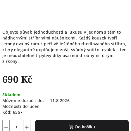
Objevte půvab jednoduchosti a luxusu v jednom s těmito
nádhernými stříbrnými náušnicemi. Každý kousek tvoří
jemný oválný rám z pečlivě leštěného rhodiovaného stříbra,
který elegantně doplňuje menší, svůdný vnitřní oválek – ten
je neodolatelně třpytivý díky osazení drobnými, čirými
zirkony.
690 Kč
Měrná
Skladem
cena:
Můžeme doručit do:
11.8.2026
Možnosti doručení
Kód:
6557
−
+
Do košíku