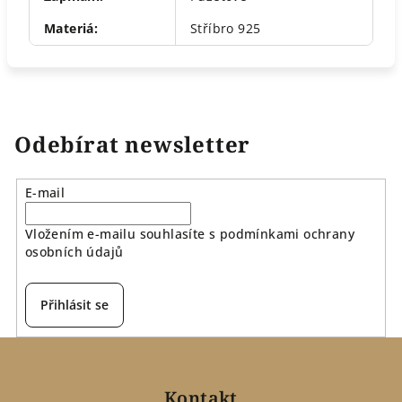
Materiá
:
Stříbro 925
Odebírat newsletter
E-mail
Vložením e-mailu souhlasíte s
podmínkami ochrany
osobních údajů
Přihlásit se
Z
á
p
Kontakt