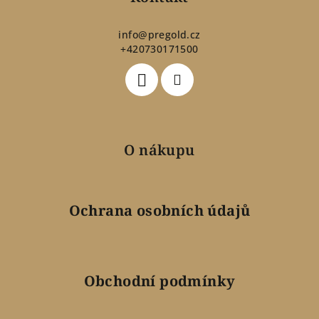
a
t
info
@
pregold.cz
+420730171500
í
O nákupu
Ochrana osobních údajů
Obchodní podmínky