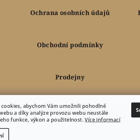
Ochrana osobních údajů
Obchodní podmínky
Prodejny
 cookies, abychom Vám umožnili pohodlné
Doprava a platba
S
 webu a díky analýze provozu webu neustále
 jeho funkce, výkon a použitelnost.
Více informací
ní