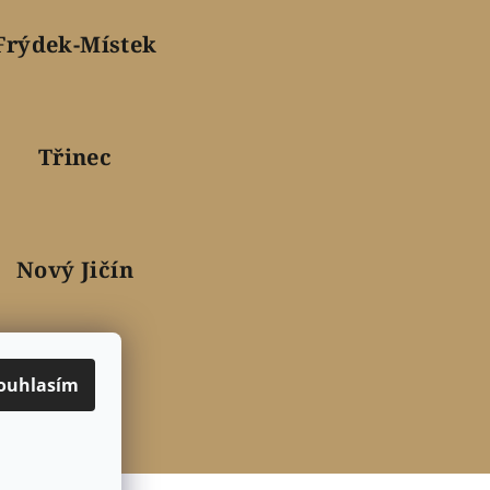
Frýdek-Místek
Třinec
Nový Jičín
ouhlasím