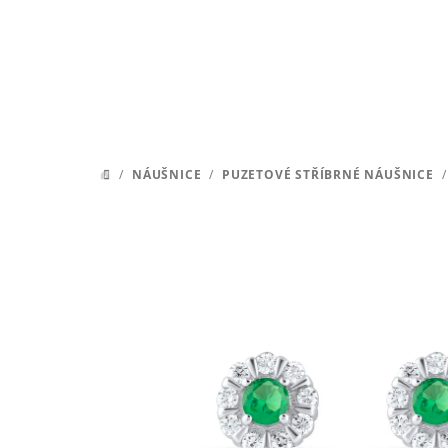
Přejít
na
obsah
/
NÁUŠNICE
/
PUZETOVÉ STŘÍBRNÉ NÁUŠNICE
/
DOMŮ