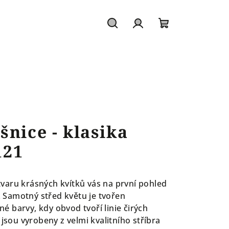
Hledat
Přihlášení
Nákupní
košík
šnice - klasika
121
varu krásných kvítků vás na první pohled
Samotný střed květu je tvořen
 barvy, kdy obvod tvoří linie čirých
 jsou vyrobeny z velmi kvalitního stříbra