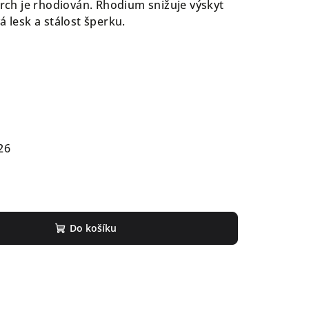
vrch je rhodiován. Rhodium snižuje výskyt
á lesk a stálost šperku.
26
Do košíku