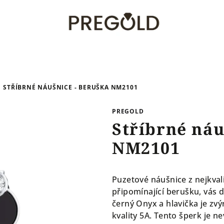
STŘÍBRNÉ NÁUŠNICE - BERUŠKA NM2101
PREGOLD
Stříbrné náu
NM2101
Puzetové náušnice z nejkvali
připomínající berušku, vás 
černý Onyx a hlavička je zvý
kvality 5A. Tento šperk je n