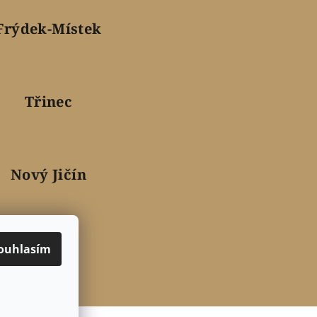
Frýdek-Místek
Třinec
Nový Jičín
ouhlasím