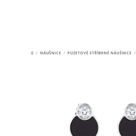
Přejít
na
obsah
/
NÁUŠNICE
/
PUZETOVÉ STŘÍBRNÉ NÁUŠNICE
/
DOMŮ