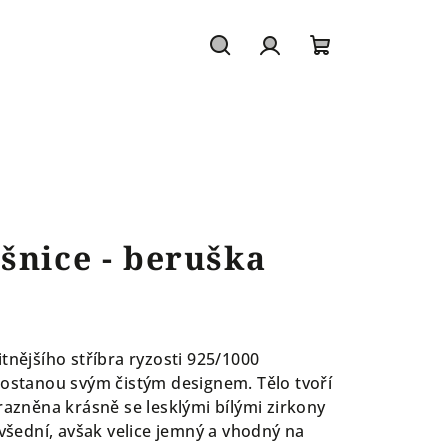
Hledat
Přihlášení
Nákupní
košík
šnice - beruška
tnějšího stříbra ryzosti 925/1000
dostanou svým čistým designem. Tělo tvoří
razněna krásně se lesklými bílými zirkony
evšední, avšak velice jemný a vhodný na