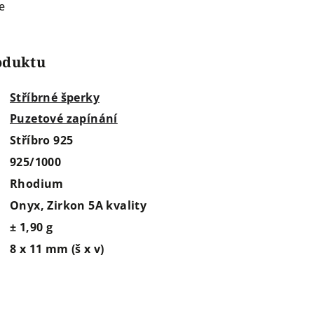
e
roduktu
Stříbrné šperky
Puzetové zapínání
Stříbro 925
925/1000
Rhodium
Onyx, Zirkon 5A kvality
± 1,90 g
8 x 11 mm (š x v)