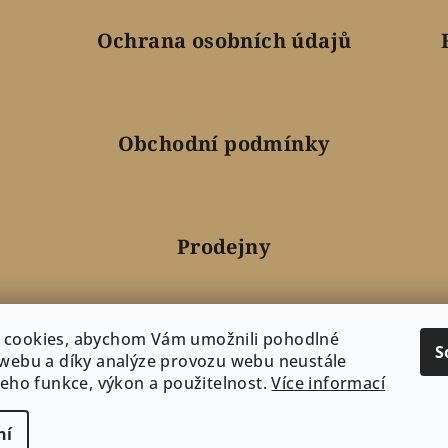
Ochrana osobních údajů
Obchodní podmínky
Prodejny
 cookies, abychom Vám umožnili pohodlné
Doprava a platba
S
 webu a díky analýze provozu webu neustále
 jeho funkce, výkon a použitelnost.
Více informací
ní