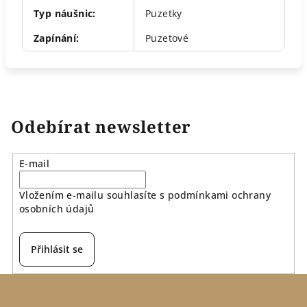
Typ náušnic
:
Puzetky
Zapínání
:
Puzetové
Odebírat newsletter
E-mail
Vložením e-mailu souhlasíte s
podmínkami ochrany
osobních údajů
Přihlásit se
Z
á