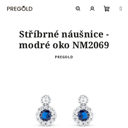
Přejít
na
obsah
Nákupn
Hledat
Přihlášení
Stříbrné náušnice -
košík
modré oko NM2069
PREGOLD