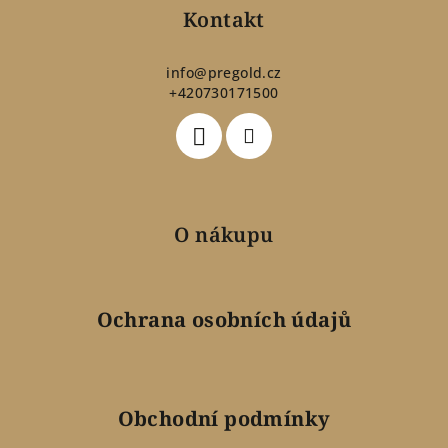
p
Kontakt
a
t
info
@
pregold.cz
+420730171500
í
O nákupu
Ochrana osobních údajů
Obchodní podmínky