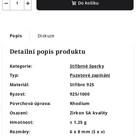
−
+
Do košíku
Popis
Diskuze
Detailní popis produktu
Kategorie:
Stříbrné šperky
Typ:
Puzetové zapínání
Materiál:
Stříbro 925
Ryzost:
925/1000
Povrchová úprava:
Rhodium
Osazení:
Zirkon 5A kvality
Hmotnost:
± 1,25 g
Rozměry:
6 x 8 mm (š x v)