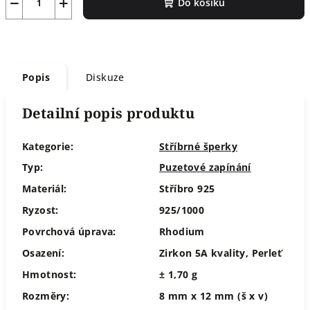
−
+
Do košíku
Popis
Diskuze
Detailní popis produktu
Kategorie:
Stříbrné šperky
Typ:
Puzetové zapínání
Materiál:
Stříbro 925
Ryzost:
925/1000
Povrchová úprava:
Rhodium
Osazení:
Zirkon 5A kvality, Perleť
Hmotnost:
± 1,70 g
Rozměry:
8 mm x 12 mm (š x v)