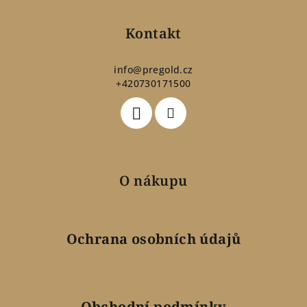
á
p
Kontakt
a
t
info
@
pregold.cz
+420730171500
í
O nákupu
Ochrana osobních údajů
Obchodní podmínky