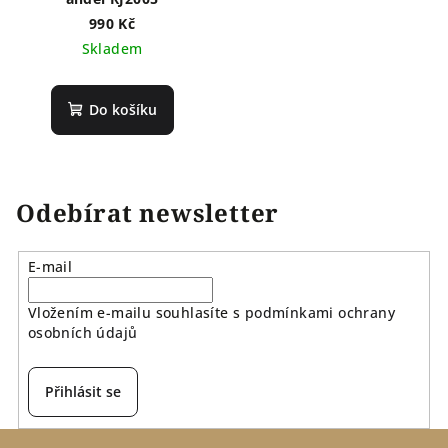
990 Kč
Skladem
Do košíku
Odebírat newsletter
E-mail
Vložením e-mailu souhlasíte s
podmínkami ochrany
osobních údajů
Přihlásit se
Z