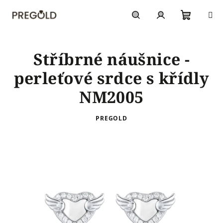
Přejít
na
obsah
Nákupn
Hledat
Přihlášení
Stříbrné náušnice -
košík
perleťové srdce s křídly
NM2005
PREGOLD