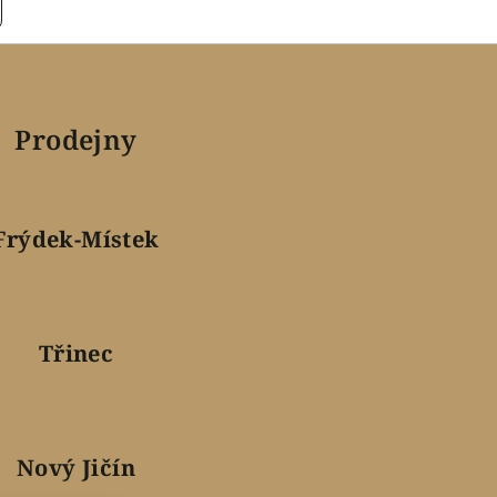
Prodejny
Frýdek-Místek
Třinec
Nový Jičín