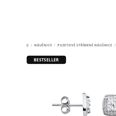
Přejít
na
obsah
/
NÁUŠNICE
/
PUZETOVÉ STŘÍBRNÉ NÁUŠNICE
/
DOMŮ
BESTSELLER