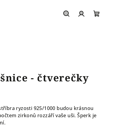
Hledat
Přihlášení
Nákupní
košík
šnice - čtverečky
 stříbra ryzosti 925/1000 budou krásnou
čtem zirkonů rozzáří vaše uši. Šperk je
ení.