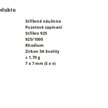
roduktu
Stříbrné náušnice
Puzetové zapínaní
Stříbro 925
925/1000
Rhodium
Zirkon 5A kvality
± 1,70 g
7 x 7 mm (š x v)