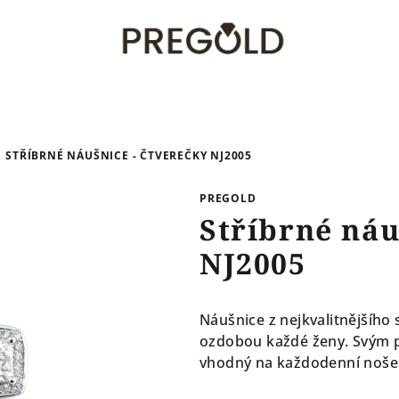
STŘÍBRNÉ NÁUŠNICE - ČTVEREČKY NJ2005
PREGOLD
Stříbrné náu
NJ2005
Náušnice z nejkvalitnějšího
ozdobou každé ženy. Svým po
vhodný na každodenní noš