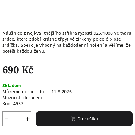
Náušnice z nejkvalitnějšího stříbra ryzosti 925/1000 ve tvaru
srdce, které zdobí krásné třpytivé zirkony po celé ploše
srdíčka. Šperk je vhodný na každodenní nošení a věříme, že
potěší každou ženu.
690 Kč
Měrná
Skladem
cena:
Můžeme doručit do:
11.8.2026
Možnosti doručení
Kód:
4957
−
+
Do košíku