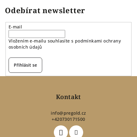
Odebírat newsletter
E-mail
Vložením e-mailu souhlasíte s
podmínkami ochrany
osobních údajů
Přihlásit se
Z
á
p
Kontakt
a
t
info
@
pregold.cz
+420730171500
í