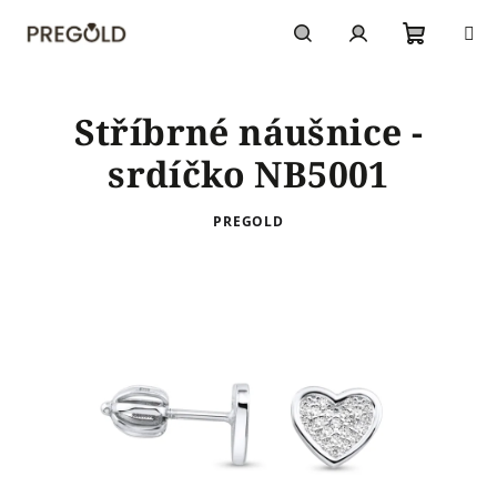
Přejít
na
obsah
Nákupn
Hledat
Přihlášení
Stříbrné náušnice -
košík
srdíčko NB5001
PREGOLD