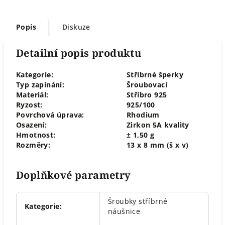
Popis
Diskuze
Detailní popis produktu
Kategorie:
Stříbrné šperky
Typ zapínání:
Šroubovací
Materiál:
Stříbro 925
Ryzost:
925/100
Povrchová úprava:
Rhodium
Osazení:
Zirkon 5A kvality
Hmotnost:
± 1,50 g
Rozměry:
13 x 8 mm (š x v)
Doplňkové parametry
Šroubky stříbrné
Kategorie
:
náušnice