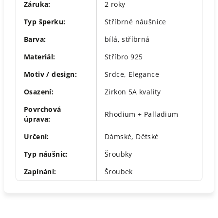
Záruka
:
2 roky
Typ šperku
:
Stříbrné náušnice
Barva
:
bílá
,
stříbrná
Materiál
:
Stříbro 925
Motiv / design
:
Srdce
,
Elegance
Osazení
:
Zirkon 5A kvality
Povrchová
Rhodium + Palladium
úprava
:
Určení
:
Dámské
,
Dětské
Typ náušnic
:
Šroubky
Zapínání
:
Šroubek