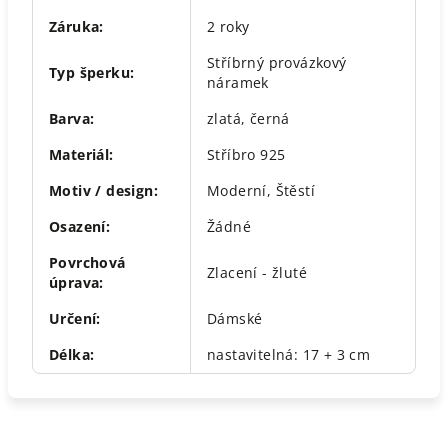
Záruka
:
2 roky
Stříbrný provázkový
Typ šperku
:
náramek
Barva
:
zlatá
,
černá
Materiál
:
Stříbro 925
Motiv / design
:
Moderní
,
Štěstí
Osazení
:
Žádné
Povrchová
Zlacení - žluté
úprava
:
Určení
:
Dámské
Délka
:
nastavitelná: 17 + 3 cm