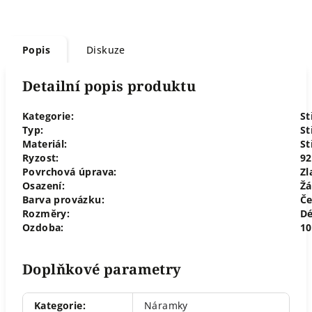
Popis
Diskuze
Detailní popis produktu
Kategorie:
St
Typ:
St
Materiál:
St
Ryzost:
92
Povrchová úprava:
Zl
Osazení:
Ž
Barva provázku:
Če
Rozměry:
Dé
Ozdoba:
10
Doplňkové parametry
Kategorie
:
Náramky