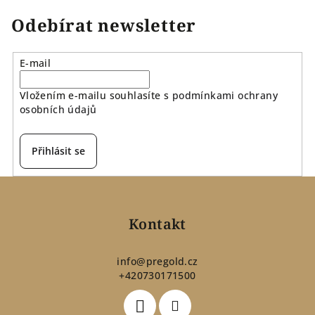
Odebírat newsletter
E-mail
Vložením e-mailu souhlasíte s
podmínkami ochrany
osobních údajů
Přihlásit se
Z
á
p
Kontakt
a
t
info
@
pregold.cz
+420730171500
í