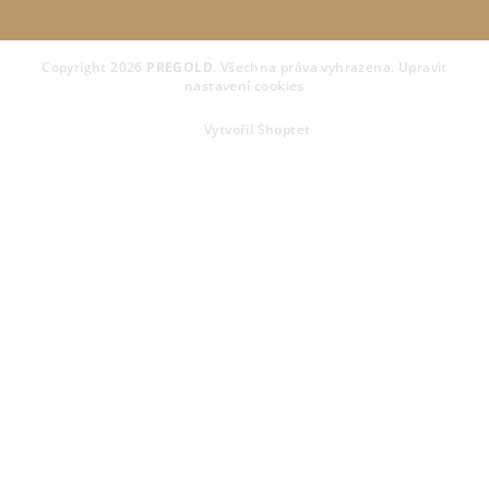
Copyright 2026
PREGOLD
. Všechna práva vyhrazena.
Upravit
nastavení cookies
Vytvořil Shoptet