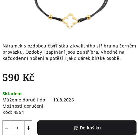
Náramek s ozdobou čtyřlístku z kvalitního stříbra na černém
provázku. Ozdoby i zapínání jsou ze stříbra. Vhodné na
každodenní nošení a potěší i jako dárek blízké osobě.
590 Kč
Měrná
Skladem
cena:
Můžeme doručit do:
10.8.2026
Možnosti doručení
Kód:
4554
−
+
Do košíku