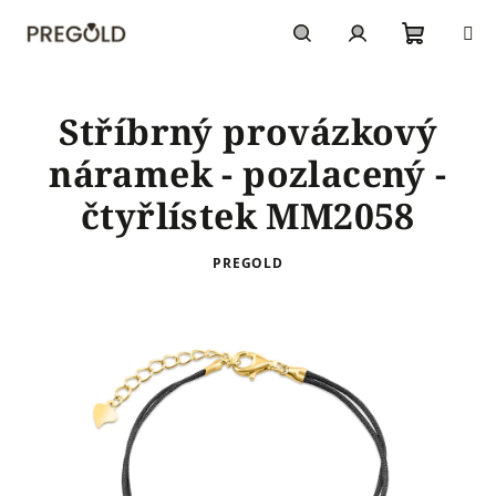
Přejít
na
obsah
Nákupn
Hledat
Přihlášení
Stříbrný provázkový
košík
náramek - pozlacený -
čtyřlístek MM2058
PREGOLD