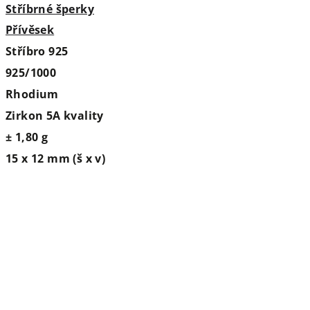
Stříbrné šperky
Přívěsek
Stříbro 925
925/1000
Rhodium
Zirkon 5A kvality
± 1,80 g
15 x 12 mm (š x v)