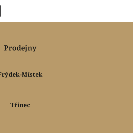
Prodejny
Frýdek-Místek
Třinec