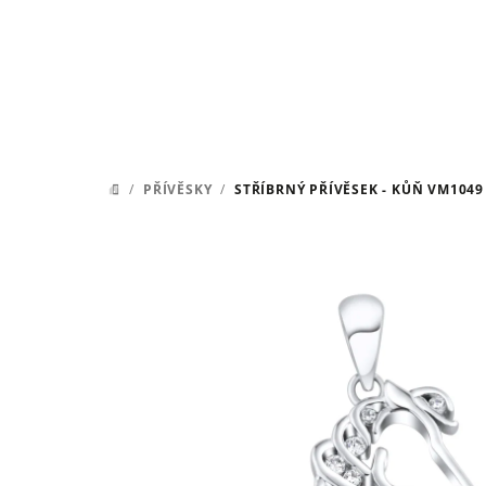
Přejít
na
obsah
/
PŘÍVĚSKY
/
STŘÍBRNÝ PŘÍVĚSEK - KŮŇ VM1049
DOMŮ