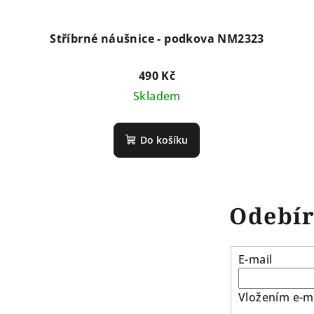
Stříbrné náušnice - podkova NM2323
490 Kč
Skladem
Do košíku
Odebír
E-mail
Vložením e-ma