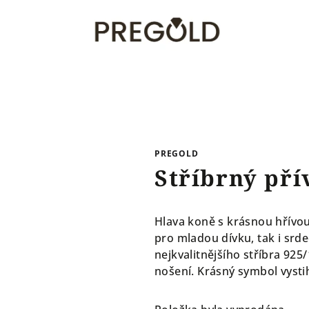
PREGOLD
Stříbrný pří
Hlava koně s krásnou hřívou
pro mladou dívku, tak i srd
nejkvalitnějšího stříbra 92
nošení. Krásný symbol vystihu