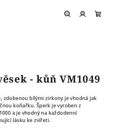
Hledat
Přihlášení
Nákupní
košík
věsek - kůň VM1049
, zdobenou bílými zirkony je vhodná jak
ečnou koňařku. Šperk je vyroben z
5/1000 a je vhodný na každodenní
jící lásku ke zvířeti.