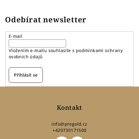
Odebírat newsletter
E-mail
Vložením e-mailu souhlasíte s
podmínkami ochrany
osobních údajů
Přihlásit se
Z
á
p
Kontakt
a
t
info
@
pregold.cz
+420730171500
í