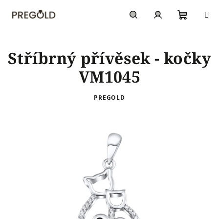
Přejít
na
obsah
Nákupn
Hledat
Přihlášení
Stříbrný přívěsek - kočky
košík
VM1045
PREGOLD