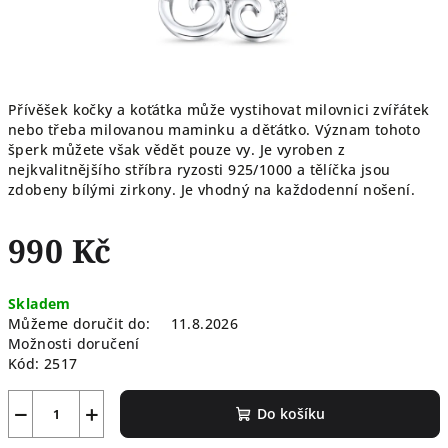
Přívěšek kočky a koťátka může vystihovat milovnici zvířátek
nebo třeba milovanou maminku a děťátko. Význam tohoto
šperk můžete však vědět pouze vy. Je vyroben z
nejkvalitnějšího stříbra ryzosti 925/1000 a tělíčka jsou
zdobeny bílými zirkony. Je vhodný na každodenní nošení.
990 Kč
Měrná
Skladem
cena:
Můžeme doručit do:
11.8.2026
Možnosti doručení
Kód:
2517
−
+
Do košíku