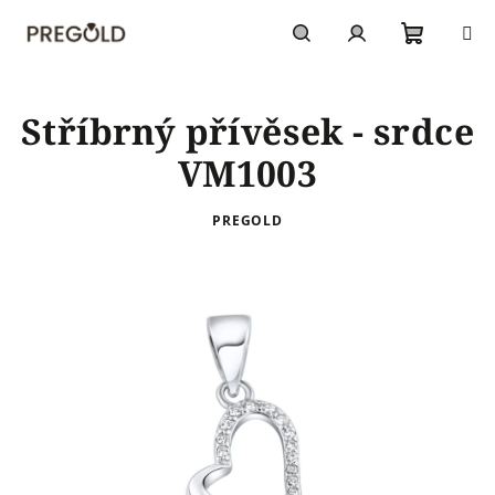
Přejít
na
obsah
Nákupn
Hledat
Přihlášení
Stříbrný přívěsek - srdce
košík
VM1003
PREGOLD