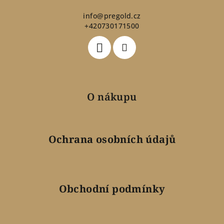
a
t
info
@
pregold.cz
+420730171500
í
O nákupu
Ochrana osobních údajů
Obchodní podmínky