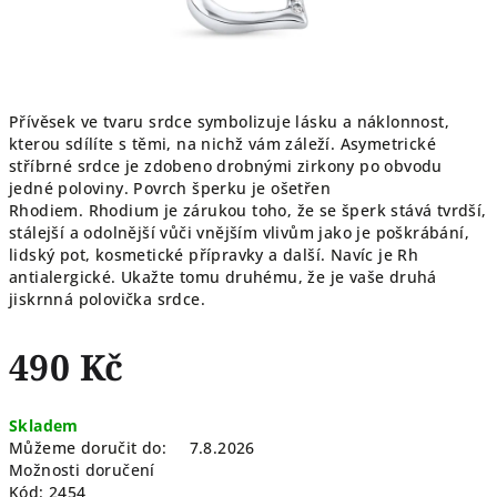
Přívěsek ve tvaru srdce symbolizuje lásku a náklonnost,
kterou sdílíte s těmi, na nichž vám záleží. Asymetrické
stříbrné srdce je zdobeno drobnými zirkony po obvodu
jedné poloviny. Povrch šperku je ošetřen
Rhodiem. Rhodium je zárukou toho, že se šperk stává tvrdší,
stálejší a odolnější vůči vnějším vlivům jako je poškrábání,
lidský pot, kosmetické přípravky a další. Navíc je Rh
antialergické. Ukažte tomu druhému, že je vaše druhá
jiskrnná polovička srdce.
490 Kč
Měrná
Skladem
cena:
Můžeme doručit do:
7.8.2026
Možnosti doručení
Kód:
2454