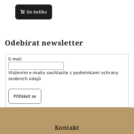
Do košíku
Odebírat newsletter
E-mail
Vložením e-mailu souhlasíte s
podmínkami ochrany
osobních údajů
Přihlásit se
Z
á
p
Kontakt