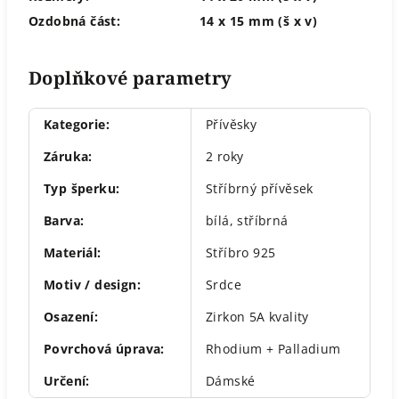
Ozdobná část:
14 x 15 mm (š x v)
Doplňkové parametry
Kategorie
:
Přívěsky
Záruka
:
2 roky
Typ šperku
:
Stříbrný přívěsek
Barva
:
bílá
,
stříbrná
Materiál
:
Stříbro 925
Motiv / design
:
Srdce
Osazení
:
Zirkon 5A kvality
Povrchová úprava
:
Rhodium + Palladium
Určení
:
Dámské