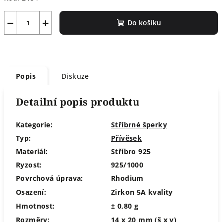
−
+
Do košíku
Popis
Diskuze
Detailní popis produktu
Kategorie:
Stříbrné šperky
Typ:
Přívěsek
Materiál:
Stříbro 925
Ryzost:
925/1000
Povrchová úprava:
Rhodium
Osazení:
Zirkon 5A kvality
Hmotnost:
± 0,80 g
Rozměry:
14 x 20 mm (š x v)