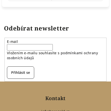
Odebírat newsletter
E-mail
Vložením e-mailu souhlasíte s
podmínkami ochrany
osobních údajů
Přihlásit se
Z
á
p
Kontakt
a