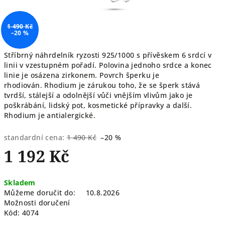
1 490 Kč
–20 %
Stříbrný náhrdelník ryzosti 925/1000 s přívěskem 6 srdcí v
linii v vzestupném pořadí. Polovina jednoho srdce a konec
linie je osázena zirkonem. Povrch šperku je
rhodiován. Rhodium je zárukou toho, že se šperk stává
tvrdší, stálejší a odolnější vůči vnějším vlivům jako je
poškrábání, lidský pot, kosmetické přípravky a další.
Rhodium je antialergické.
standardní cena:
1 490 Kč
–20 %
1 192 Kč
Měrná
Skladem
cena:
Můžeme doručit do:
10.8.2026
Možnosti doručení
Kód:
4074