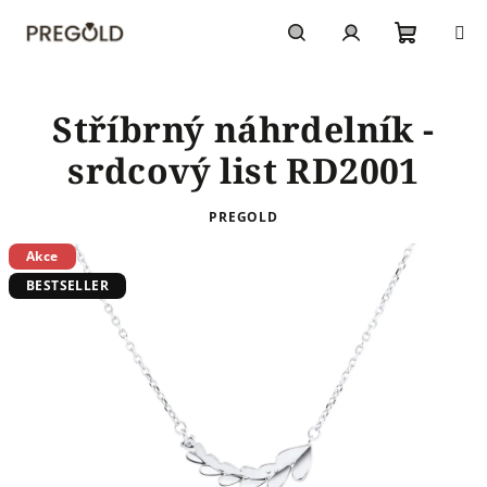
Přejít
na
obsah
Nákupn
Hledat
Přihlášení
Stříbrný náhrdelník -
košík
srdcový list RD2001
PREGOLD
Akce
BESTSELLER