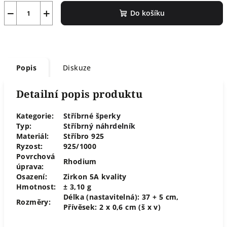
−
+
Do košíku
Popis
Diskuze
Detailní popis produktu
Kategorie:
Stříbrné šperky
Typ:
Stříbrný náhrdelník
Materiál:
Stříbro 925
Ryzost:
925/1000
Povrchová
Rhodium
úprava:
Osazení:
Zirkon 5A kvality
Hmotnost:
± 3,10 g
Délka (nastavitelná): 37 + 5 cm,
Rozměry:
Přívěsek: 2 x 0,6 cm (š x v)