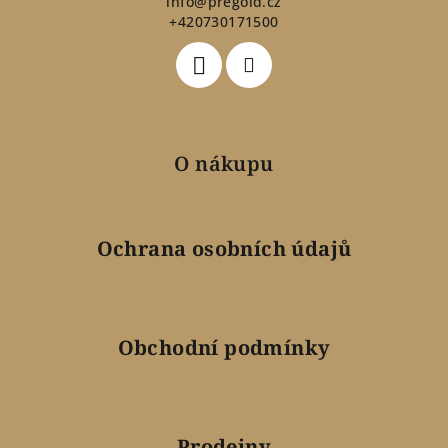
t
info
@
pregold.cz
+420730171500
í
O nákupu
Ochrana osobních údajů
Obchodní podmínky
Prodejny