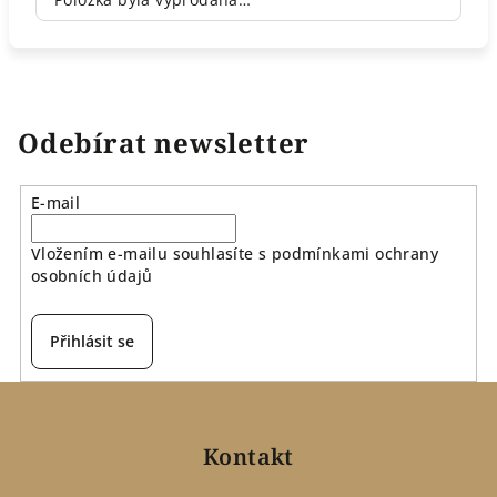
Odebírat newsletter
E-mail
Vložením e-mailu souhlasíte s
podmínkami ochrany
osobních údajů
Přihlásit se
Z
á
p
Kontakt
a