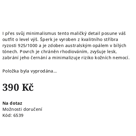
I přes svůj minimalismus tento maličký detail posune váš
outfit o level výš. Šperk je vyroben z kvalitního stříbra
ryzosti 925/1000 a je zdoben australským opálem v bílých
tónech. Povrch je chráněn rhodiováním, zvyšuje lesk,
zabrání jeho černání a minimalizuje riziko kožních nemocí.
Položka byla vyprodána…
390 Kč
Měrná
Na dotaz
cena:
Možnosti doručení
Kód:
6539