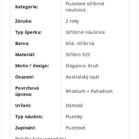
Puzetové stříbrné
Kategorie
:
náušnice
Záruka
:
2 roky
Typ šperku
:
Stříbrné náušnice
Barva
:
bílá, stříbrná
Materiál
:
Stříbro 925
Motiv / design
:
Elegance
,
Kruh
Osazení
:
Australský opál
Povrchová
Rhodium + Palladium
úprava
:
Určení
:
Dámské
Typ náušnic
:
Puzetky
Zapínání
:
Puzetové
Položka byla vyprodána…