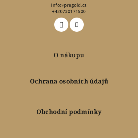
t
info
@
pregold.cz
+420730171500
í
O nákupu
Ochrana osobních údajů
Obchodní podmínky