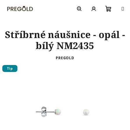
Přejít
na
obsah
Nákupn
Hledat
Přihlášení
Stříbrné náušnice - opál -
košík
bílý NM2435
PREGOLD
Tip