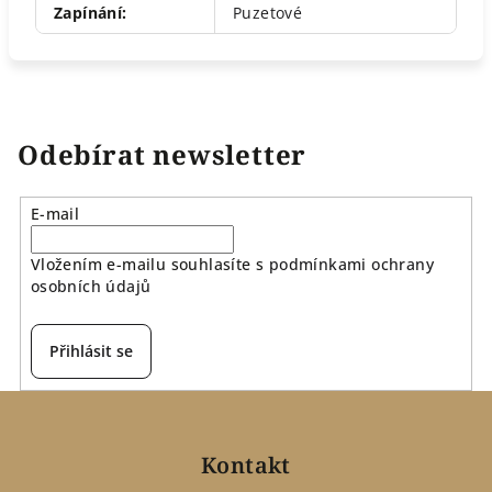
Zapínání
:
Puzetové
Odebírat newsletter
E-mail
Vložením e-mailu souhlasíte s
podmínkami ochrany
osobních údajů
Přihlásit se
Z
á
p
Kontakt