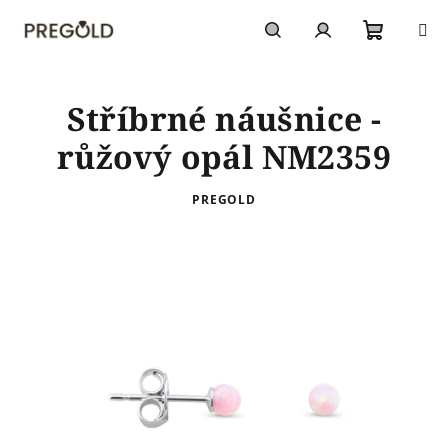
Přejít
na
obsah
Nákupn
Hledat
Přihlášení
Stříbrné náušnice -
košík
růžový opál NM2359
PREGOLD