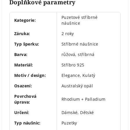
Doplňkové parametry
Puzetové stříbrné
Kategorie
:
náušnice
Záruka
:
2 roky
Typ šperku
:
Stříbrné náušnice
Barva
:
růžová
,
stříbrná
Materiál
:
Stříbro 925
Motiv / design
:
Elegance
,
Kulatý
Osazení
:
Australský opál
Povrchová
Rhodium + Palladium
úprava
:
Určení
:
Dámské
,
Dětské
Typ náušnic
:
Puzetky