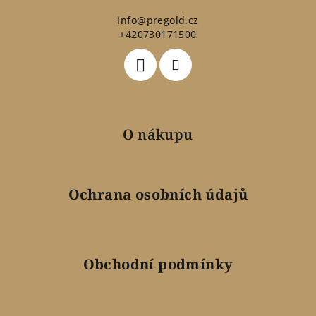
a
t
info
@
pregold.cz
+420730171500
í
O nákupu
Ochrana osobních údajů
Obchodní podmínky