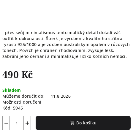
I přes svůj minimalismus tento maličký detail doladí váš
outfit k dokonalosti. Šperk je vyroben z kvalitního stříbra
ryzosti 925/1000 a je zdoben australským opálem v růžových
tónech. Povrch je chráněn rhodiováním, zvyšuje lesk,
zabrání jeho černání a minimalizuje riziko kožních nemocí.
490 Kč
Měrná
Skladem
cena:
Můžeme doručit do:
11.8.2026
Možnosti doručení
Kód:
5945
−
+
Do košíku