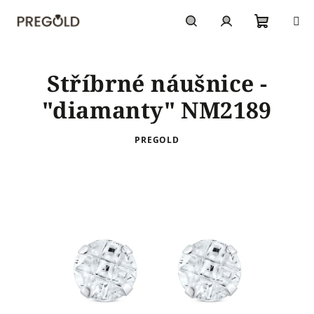
Přejít
na
obsah
Nákupn
Hledat
Přihlášení
Stříbrné náušnice -
košík
"diamanty" NM2189
PREGOLD