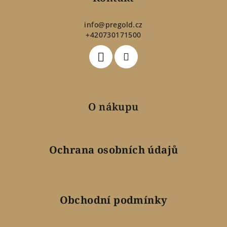
a
t
info
@
pregold.cz
+420730171500
í
O nákupu
Ochrana osobních údajů
Obchodní podmínky