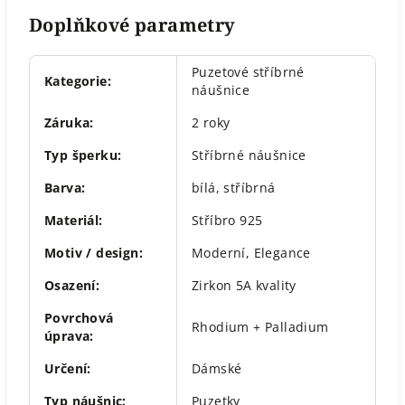
Doplňkové parametry
Puzetové stříbrné
Kategorie
:
náušnice
Záruka
:
2 roky
Typ šperku
:
Stříbrné náušnice
Barva
:
bílá
,
stříbrná
Materiál
:
Stříbro 925
Motiv / design
:
Moderní
,
Elegance
Osazení
:
Zirkon 5A kvality
Povrchová
Rhodium + Palladium
úprava
:
Určení
:
Dámské
Typ náušnic
:
Puzetky