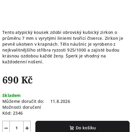
Tento atypický kousek zdobí obrovský kubický zirkon o
průměru 7 mm s vyrytými liniemi tvořící čtverce. Zirkon je
pevně ukotven v krapnách. Tělo náušnic je vyrobeno z
nejkvalitnějšího stříbra ryzosti 925/1000 a zajisté budou
krásnou ozdobou každé ženy. Šperk je vhodný na
každodenní nošení.
690 Kč
Měrná
Skladem
cena:
Můžeme doručit do:
11.8.2026
Možnosti doručení
Kód:
2346
−
+
Do košíku