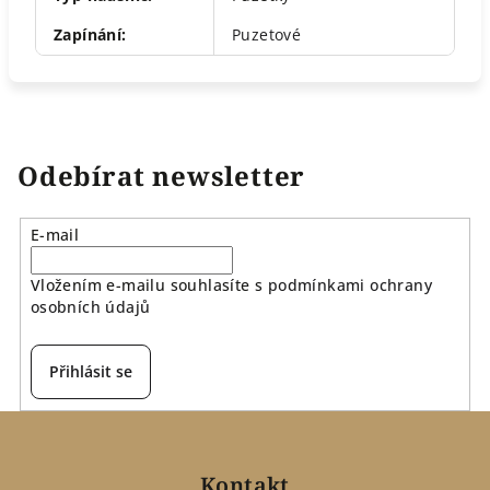
Zapínání
:
Puzetové
Odebírat newsletter
E-mail
Vložením e-mailu souhlasíte s
podmínkami ochrany
osobních údajů
Přihlásit se
Z
á
p
Kontakt