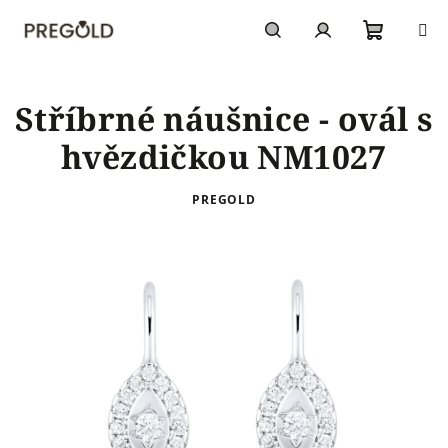
Přejít
na
obsah
Nákupn
Hledat
Přihlášení
Stříbrné náušnice - ovál s
košík
hvězdičkou NM1027
PREGOLD