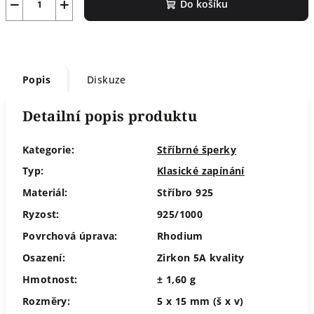
−
+
Do košíku
Popis
Diskuze
Detailní popis produktu
Kategorie:
Stříbrné šperky
Typ:
Klasické zapínání
Materiál:
Stříbro 925
Ryzost:
925/1000
Povrchová úprava:
Rhodium
Osazení:
Zirkon 5A kvality
Hmotnost:
± 1,60 g
Rozměry:
5 x 15 mm (š x v)