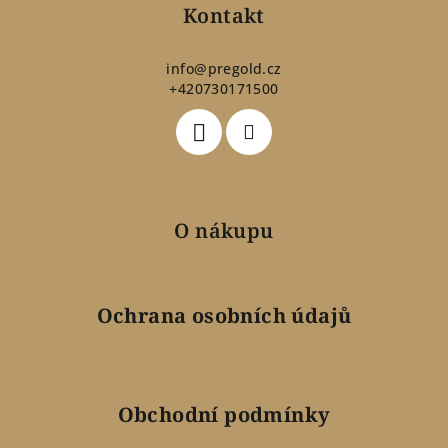
p
Kontakt
a
t
info
@
pregold.cz
+420730171500
í
O nákupu
Ochrana osobních údajů
Obchodní podmínky