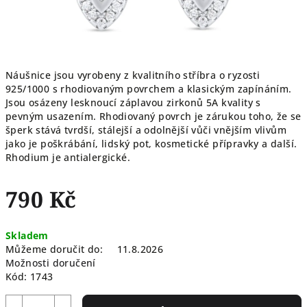
Náušnice jsou vyrobeny z kvalitního stříbra o ryzosti
925/1000 s rhodiovaným povrchem a klasickým zapínáním.
Jsou osázeny lesknoucí záplavou zirkonů 5A kvality s
pevným usazením. Rhodiovaný povrch je zárukou toho, že se
šperk stává tvrdší, stálejší a odolnější vůči vnějším vlivům
jako je poškrábání, lidský pot, kosmetické přípravky a další.
Rhodium je antialergické.
790 Kč
Měrná
Skladem
cena:
Můžeme doručit do:
11.8.2026
Možnosti doručení
Kód:
1743